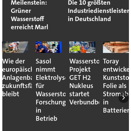
Meilenstein:
Die 10 größten
Grüner
Industriedienstleister
Wasserstoff
in Deutschland
erreicht Marl
Wie der
Sasol
Wasserstoff-
Toray
europäische
nimmt
Projekt
entwicke
Anlagenbau
Elektrolyseur
GET H2
Kunststof
zukunftsfähig
für
Nukleus
Folie als
bleibt
Wasserstoff-
startet
Stromab
Forschung
Verbundbetrieb
in
in
Batterien
Betrieb