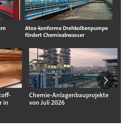
ern
Atex-konforme Drehkolbenpumpe
fördert Chemieabwasser
off-
Chemie-Anlagenbauprojekte
Chemi
 in
von Juli 2026
niedr
Jahre