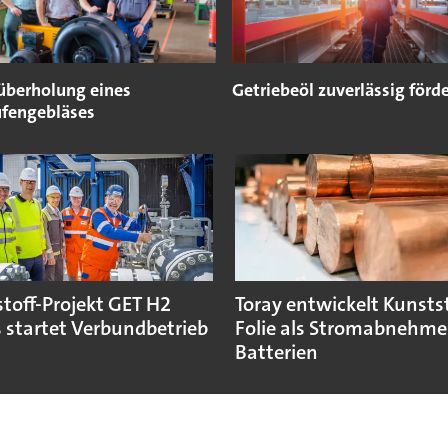
überholung eines
Getriebeöl zuverlässig förd
fengebläses
toff-Projekt GET H2
Toray entwickelt Kunstst
 startet Verbundbetrieb
Folie als Stromabnehmer
Batterien