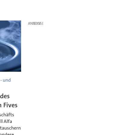
ANZEIGE
- und
 des
 Fives
schäfts
l Alfa
etauschern
sondere