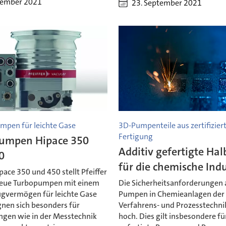
vember 2021
23. September 2021
umpen für leichte Gase
3D-Pumpenteile aus zertifizier
Fertigung
umpen Hipace 350
Additiv gefertigte Ha
0
für die chemische Indu
pace 350 und 450 stellt Pfeiffer
eue Turbopumpen mit einem
Die Sicherheitsanforderungen 
gvermögen für leichte Gase
Pumpen in Chemieanlagen der
ignen sich besonders für
Verfahrens- und Prozesstechni
en wie in der Messtechnik
hoch. Dies gilt insbesondere fü