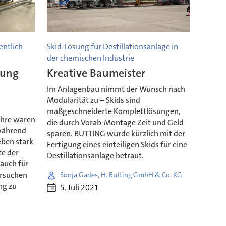
ntlich
Skid-Lösung für Destillationsanlage in
der chemischen Industrie
lung
Kreative Baumeister
Im Anlagenbau nimmt der Wunsch nach
Modularität zu – Skids sind
maßgeschneiderte Komplettlösungen,
ahre waren
die durch Vorab-Montage Zeit und Geld
 während
sparen. BUTTING wurde kürzlich mit der
eben stark
Fertigung eines einteiligen Skids für eine
te der
Destillationsanlage betraut.
 auch für
ersuchen
Sonja Gades, H. Butting GmbH & Co. KG
ng zu
5. Juli 2021