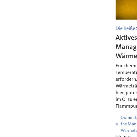
Die heiße
Aktive
Manag
Wärmet
Für chemis
Temperatu
erfordern
Wärmeträg
hier, pote
im Öl zu 
Flammpunk
Dominik 
the Mana
Wärmete