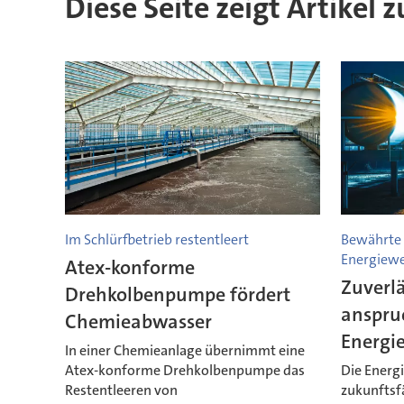
Diese Seite zeigt Artikel
Im Schlürfbetrieb restentleert
Bewährte 
Energiew
Atex-konforme
Zuverl
Drehkolbenpumpe fördert
anspru
Chemieabwasser
Energi
In einer Chemieanlage übernimmt eine
Atex-konforme Drehkolbenpumpe das
Die Energ
Restentleeren von
zukunftsf