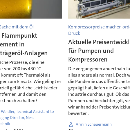
 Sache mit dem Öl
Kompressorpreise machen orde
Druck
s Flammpunkt-
Aktuelle Preisentwick
ement in
für Pumpen und
rägeröl-Anlagen
Kompressoren
che Prozesse, die eine
r von 200 bis 430 °C
Die vergangenen anderthalb J
, kommt oft Thermalöl als
alles andere als normal. Doch
er zum Einsatz. Wie gelingt es
die Pandemie das öffentliche L
nziell gefährliche Leichtsieder
geprägt hat, liefen die Geschäf
entfernen und damit den
Industrie durchaus gut. Ob das
t hoch zu halten?
Pumpen und Verdichter gilt, v
wir anhand der Preisentwicklu
Weidler, Technical Assistant to
bewerten.
ging Director, Ness
chnik
Armin Scheuermann