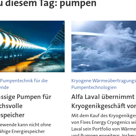
 zu diesem Tag: pumpen
Pumpentechnik für die
Kryogene Wärmeübertragungs
ende
Pumpentechnologien
ässige Pumpen für
Alfa Laval übernimmt
chsvolle
Kryogenikgeschäft von
espeicher
Mit dem Kauf des Kryogenikge
von Fives Energy Cryogenics wil
iewende kann nicht ohne
Laval sein Portfolio von Wärm
ähige Energiespeicher
und Pumpen erweitern. Insbe