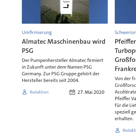
Umfirmierung
Schwerio
Almatec Maschinenbau wird
Pfeiffe
PSG
Turbop
Großfo
Der Pumpenhersteller Almatec firmiert
in Zukunft unter dem Namen PSG
Frankr
Germany. Zur PSG Gruppe gehört der
Von der f
Hersteller bereits seit 2004.
Großforsc
Accélérate
27. Mai 2020
Redaktion
Pfeiffer 
für die L
speziell 
erhalten.
Redakt