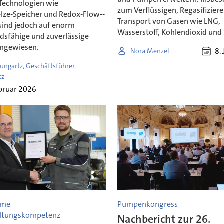
 Technologien wie
zum Verflüssigen, Regasifizier
lze-Speicher und Redox-Flow--
Transport von Gasen wie LNG,
 sind jedoch auf enorm
Wasserstoff, Kohlendioxid und S
dsfähige und zuverlässige
ngewiesen.
8.
Nora Menzel
ungartz, Geschäftsführer,
tz
bruar 2026
ame
Pumpenkongress
altungskompetenz
Nachbericht zur 26.