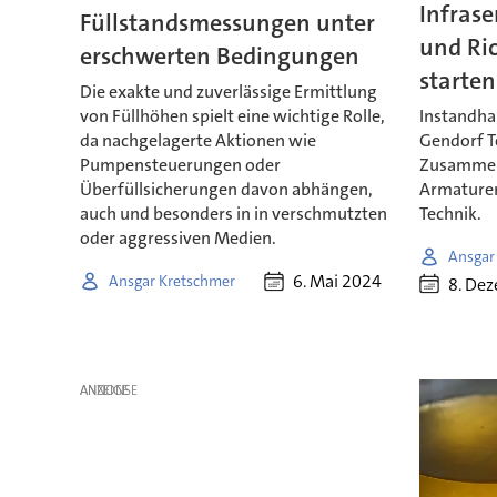
Infrase
Füllstandsmessungen unter
und Ri
erschwerten Bedingungen
starten
Die exakte und zuverlässige Ermittlung
von Füllhöhen spielt eine wichtige Rolle,
Instandha
da nachgelagerte Aktionen wie
Gendorf Te
Pumpensteuerungen oder
Zusammen
Überfüllsicherungen davon abhängen,
Armaturen
auch und besonders in in verschmutzten
Technik.
oder aggressiven Medien.
Ansgar
6. Mai 2024
Ansgar Kretschmer
8. De
ANZEIGE