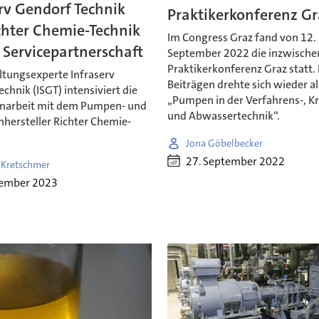
rv Gendorf Technik
Praktikerkonferenz Gr
chter Chemie-Technik
Im Congress Graz fand von 12. 
 Servicepartnerschaft
September 2022 die inzwische
Praktikerkonferenz Graz statt. 
ltungsexperte Infraserv
Beiträgen drehte sich wieder a
chnik (ISGT) intensiviert die
„Pumpen in der Verfahrens-, K
arbeit mit dem Pumpen- und
und Abwassertechnik“.
hersteller Richter Chemie-
Jona Göbelbecker
27. September 2022
 Kretschmer
zember 2023