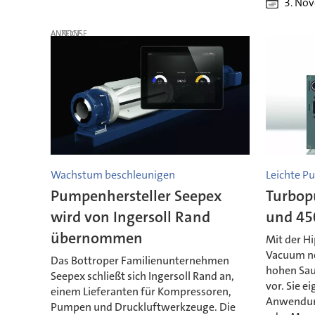
3. No
ANZEIGE
Wachstum beschleunigen
Leichte P
Pumpenhersteller Seepex
Turbop
wird von Ingersoll Rand
und 45
übernommen
Mit der Hi
Vacuum n
Das Bottroper Familienunternehmen
hohen Sau
Seepex schließt sich Ingersoll Rand an,
vor. Sie e
einem Lieferanten für Kompressoren,
Anwendung
Pumpen und Druckluftwerkzeuge. Die