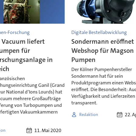
nen-Forschung
Digitale Bestellabwicklung
r Vacuum liefert
Sondermann eröffnet
umpen für
Webshop für Magson
rschungsanlage in
Pumpen
eich
Der Kölner Pumpenhersteller
Sondermann hat für sein
ranzösischen
Produktprogramm einen Web
hungseinrichtung Ganil (Grand
eröffnet. Die Besonderheit: Au
ur National d‘Ions Lourds) hat
Verfügbarkeit und Lieferzeite
Vacuum mehrere Großaufträge
transparent.
ieferung von Turbopumpen und
gefertigten Vakuumkammern
22. A
Redaktion
11. Mai 2020
ion