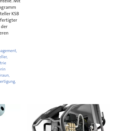
teile. Mit
programm
eller KSB
fertigter
 der
teren
nagement,
ller,
trie
erin
Braun,
ertigung,