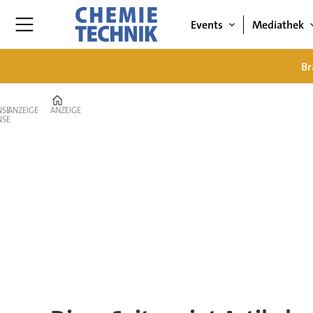
Events
Mediathek
Br
Home
ANZEIGE
ANZEIGE
Tag:
pumpen