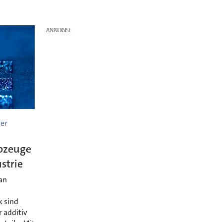
ANZEIGE
ter
lbzeuge
strie
an
k sind
r additiv