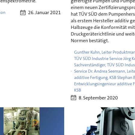
enspektrometrie.
gefertigte Pumpen und Pumpen
einem neuen Zertifizierungs
26. Januar 2021
ion
hat TÜV SÜD dem Pumpenherst
als erstem Hersteller additiv ge
Halbzeuge die Konformität mit
Druckgeräterichtlinie und wei
Normen bestätigt.
Gunther Kuhn, Leiter Produktma
TÜV SÜD Industrie Service Jörg Ke
Sachverständiger, TÜV SÜD Indus
Service Dr. Andrea Seemann, Leit
additive Fertigung, KSB Stephan 
Entwicklungsingenieur additive F
KSB
8. September 2020