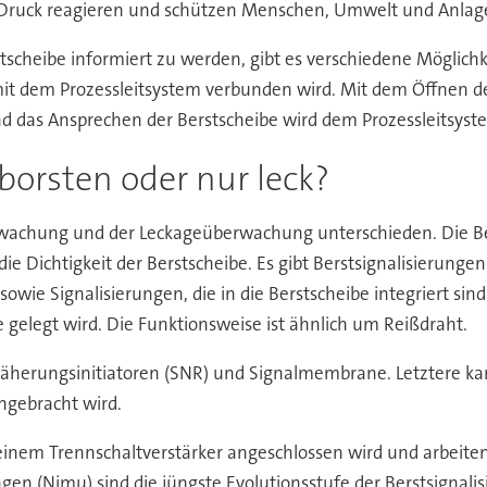
en Druck reagieren und schützen Menschen, Umwelt und Anla
cheibe informiert zu werden, gibt es verschiedene Möglichkei
d mit dem Prozessleitsystem verbunden wird. Mit dem Öffnen de
d das Ansprechen der Berstscheibe wird dem Prozessleitsyste
borsten oder nur leck?
berwachung und der Leckageüberwachung unterschieden. Die 
 Dichtigkeit der Berstscheibe. Es gibt Berstsignalisierungen
sowie Signalisierungen, die in die Berstscheibe integriert sin
e gelegt wird. Die Funktionsweise ist ähnlich um Reißdraht.
e Näherungsinitiatoren (SNR) und Signalmembrane. Letztere ka
angebracht wird.
 einem Trennschaltverstärker angeschlossen wird und arbeite
gen (Nimu) sind die jüngste Evolutionsstufe der Berstsignali