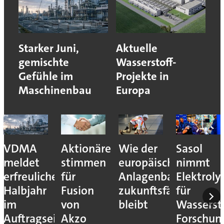
Starker Juni,
Aktuelle
gemischte
Wasserstoff-
Gefühle im
Projekte in
Maschinenbau
Europa
VDMA
Aktionäre
Wie der
Sasol
meldet
stimmen
europäische
nimmt
erfreuliches
für
Anlagenbau
Elektroly
Halbjahr
Fusion
zukunftsfähig
für
im
von
bleibt
Wassersto
Auftragseingang
Akzo
Forschun