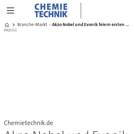
Branche-Markt
Akzo Nobel und Evonik feiern ersten Spatenstich für Neolyse Ibbenbüren
Home
ANZEIGE
ANZEIGE
Chemietechnik.de