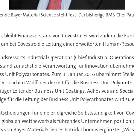
erende Bayer Material Science steht fest: Der bisherige BMS-Chef Pa
, bleibt Finanzvorstand von Covestro. Er wird zudem die Funk
, um bei Covestro die Leitung einer erweiterten Human-Res
dsressorts Industrial Operations (Chief Industrial Operations 
rstand zunächst die Verantwortung für Innovation übernehme
ess Unit Polycarbonates. Zum 1. Januar 2016 übernimmt Steil
Dr. Joachim Wolff, der derzeit für die Business Unit Polyure
ger Leiter der Business Unit Coatings, Adhesives and Specialt
olge für die Leitung der Business Unit Polycarbonates wird z
ntscheidungen für eine erfolgreiche Selbstständigkeit von Co
m globalen Wettbewerb als führendes Unternehmen positioni
ats von Bayer MaterialScience. Patrick Thomas ergänzte: „Wir