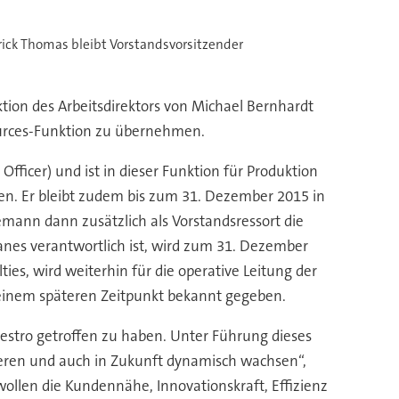
trick Thomas bleibt Vorstandsvorsitzender
Frank
tion des Arbeitsdirektors von Michael Bernhardt
ources-Funktion zu übernehmen.
Officer) und ist in dieser Funktion für Produktion
n. Er bleibt zudem bis zum 31. Dezember 2015 in
emann dann zusätzlich als Vorstandsressort die
thanes verantwortlich ist, wird zum 31. Dezember
ies, wird weiterhin für die operative Leitung der
u einem späteren Zeitpunkt bekannt gegeben.
vestro getroffen zu haben. Unter Führung dieses
eren und auch in Zukunft dynamisch wachsen“,
 wollen die Kundennähe, Innovationskraft, Effizienz