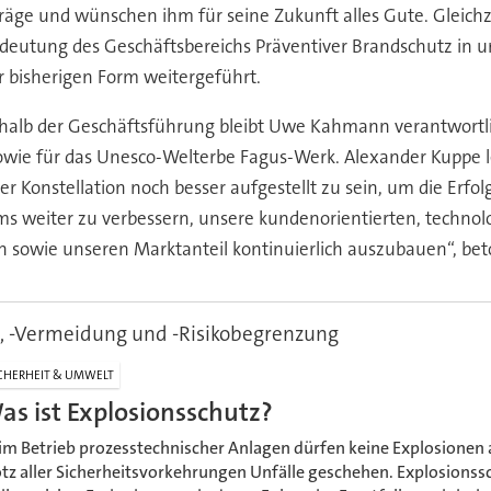
räge und wünschen ihm für seine Zukunft alles Gute. Gleich
edeutung des Geschäftsbereichs Präventiver Brandschutz in 
r bisherigen Form weitergeführt.
halb der Geschäftsführung bleibt Uwe Kahmann verantwortl
ie für das Unesco-Welterbe Fagus-Werk. Alexander Kuppe lei
eser Konstellation noch besser aufgestellt zu sein, um die Erf
ms weiter zu verbessern, unsere kundenorientierten, techno
en sowie unseren Marktanteil kontinuierlich auszubauen“, b
, -Vermeidung und -Risikobegrenzung
CHERHEIT & UMWELT
as ist Explosionsschutz?
im Betrieb prozesstechnischer Anlagen dürfen keine Explosionen 
otz aller Sicherheitsvorkehrungen Unfälle geschehen. Explosionss