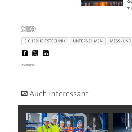
Ri
ma
ANZEIGE
ANZEIGE
SICHERHEITSTECHNIK
UNTERNEHMEN
MESS- UND
ANZEIGE
A
uch interessant