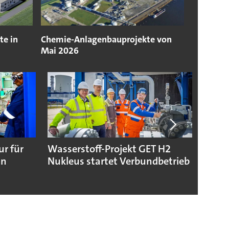
te in
Chemie-Anlagenbauprojekte von
Mai 2026
ur für
Wasserstoff-Projekt GET H2
Toray
in
Nukleus startet Verbundbetrieb
Folie
Batte