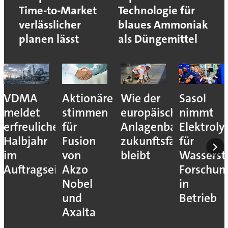
Time-to-Market
Technologie für
verlässlicher
blaues Ammoniak
planen lässt
als Düngemittel
VDMA
Aktionäre
Wie der
Sasol
meldet
stimmen
europäische
nimmt
erfreuliches
für
Anlagenbau
Elektroly
Halbjahr
Fusion
zukunftsfähig
für
im
von
bleibt
Wassersto
Auftragseingang
Akzo
Forschun
Nobel
in
und
Betrieb
Axalta