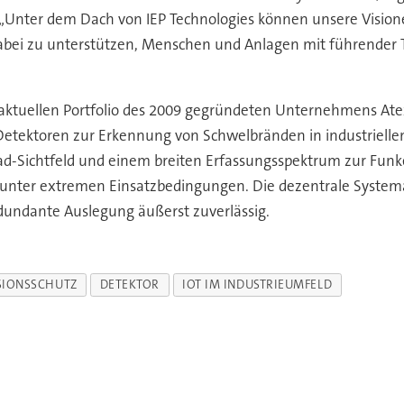
y. „Unter dem Dach von IEP Technologies können unsere Vis
dabei zu unterstützen, Menschen und Anlagen mit führender T
ktuellen Portfolio des 2009 gegründeten Unternehmens At
tektoren zur Erkennung von Schwelbränden in industrielle
rad-Sichtfeld und einem breiten Erfassungsspektrum zur Fun
 unter extremen Einsatzbedingungen. Die dezentrale Systemarc
dundante Auslegung äußerst zuverlässig.
SIONSSCHUTZ
DETEKTOR
IOT IM INDUSTRIEUMFELD