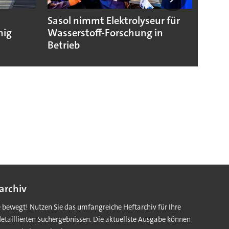
Sasol nimmt Elektrolyseur für
Wasse
hig
Wasserstoff-Forschung in
Nukle
Betrieb
archiv
e bewegt! Nutzen Sie das umfangreiche Heftarchiv für Ihre
detaillierten Suchergebnissen. Die aktuellste Ausgabe können