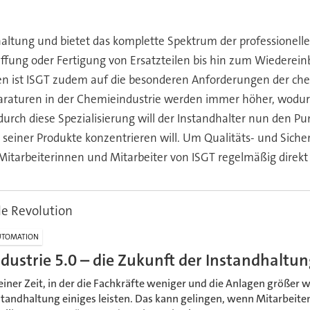
andhaltung und bietet das komplette Spektrum der professione
ffung oder Fertigung von Ersatzteilen bis hin zum Wiederei
ist ISGT zudem auf die besonderen Anforderungen der chemi
aturen in der Chemieindustrie werden immer höher, wodurc
e durch diese Spezialisierung will der Instandhalter nun den 
 seiner Produkte konzentrieren will. Um Qualitäts- und Siche
itarbeiterinnen und Mitarbeiter von ISGT regelmäßig direkt b
le Revolution
UTOMATION
ndustrie 5.0 – die Zukunft der Instandhaltu
 einer Zeit, in der die Fachkräfte weniger und die Anlagen größer 
standhaltung einiges leisten. Das kann gelingen, wenn Mitarbeite