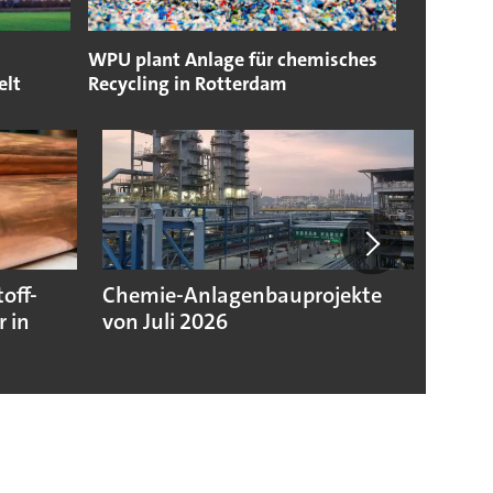
WPU plant Anlage für chemisches
elt
Recycling in Rotterdam
off-
Chemie-Anlagenbauprojekte
Chemi
 in
von Juli 2026
niedr
Jahre