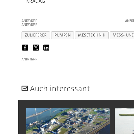
KRAL AG
ANZEIGE
ANZE
ANZEIGE
ZULIEFERER
PUMPEN
MESSTECHNIK
MESS- UND
ANZEIGE
A
uch interessant