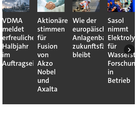
VDMA
Aktionäre
Wie der
Sasol
meldet
stimmen
europäische
nimmt
erfreuliches
für
Anlagenbau
Elektroly
Halbjahr
Fusion
zukunftsfähig
für
im
von
bleibt
Wassersto
Auftragseingang
Akzo
Forschun
Nobel
in
und
Betrieb
Axalta