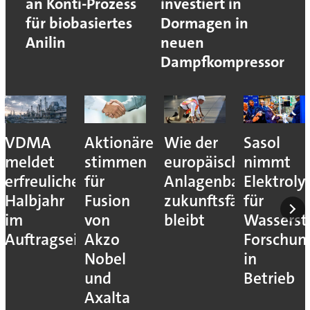
an Konti-Prozess
investiert in
für biobasiertes
Dormagen in
Anilin
neuen
Dampfkompressor
VDMA
Aktionäre
Wie der
Sasol
meldet
stimmen
europäische
nimmt
erfreuliches
für
Anlagenbau
Elektroly
Halbjahr
Fusion
zukunftsfähig
für
im
von
bleibt
Wassersto
Auftragseingang
Akzo
Forschun
Nobel
in
und
Betrieb
Axalta