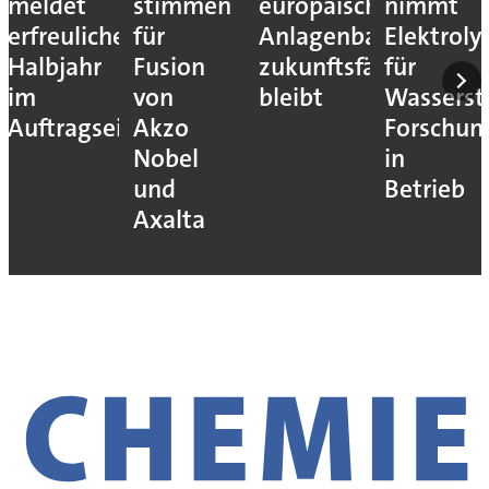
meldet
stimmen
europäische
nimmt
erfreuliches
für
Anlagenbau
Elektroly
Halbjahr
Fusion
zukunftsfähig
für
im
von
bleibt
Wassersto
Auftragseingang
Akzo
Forschun
Nobel
in
und
Betrieb
Axalta