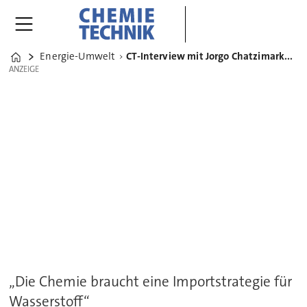
Energie-Umwelt
CT-Interview mit Jorgo Chatzimarkakis, CEO von Hydrogen Europe
Home
ANZEIGE
ANZEIGE
„Die Chemie braucht eine Importstrategie für
Wasserstoff“