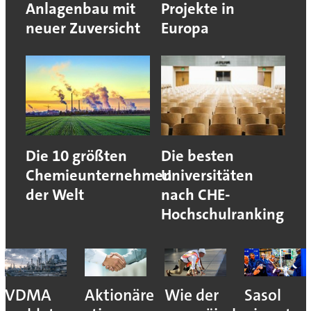
Anlagenbau mit
Projekte in
neuer Zuversicht
Europa
Die 10 größten
Die besten
Chemieunternehmen
Universitäten
der Welt
nach CHE-
Hochschulranking
VDMA
Aktionäre
Wie der
Sasol