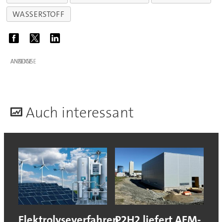
WASSERSTOFF
ANZEIGE
A
uch interessant
Elektrolyseverfahren
P2H2 liefert AEM-