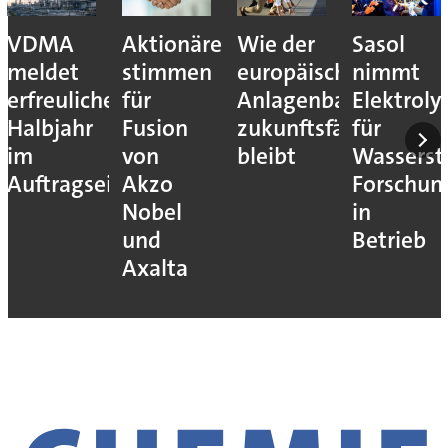
VDMA
Aktionäre
Wie der
Sasol
meldet
stimmen
europäische
nimmt
erfreuliches
für
Anlagenbau
Elektroly
Halbjahr
Fusion
zukunftsfähig
für
im
von
bleibt
Wassersto
Auftragseingang
Akzo
Forschun
Nobel
in
und
Betrieb
Axalta