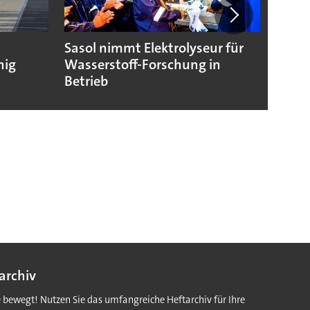
Sasol nimmt Elektrolyseur für
Wasse
hig
Wasserstoff-Forschung in
Nukle
Betrieb
archiv
e bewegt! Nutzen Sie das umfangreiche Heftarchiv für Ihre