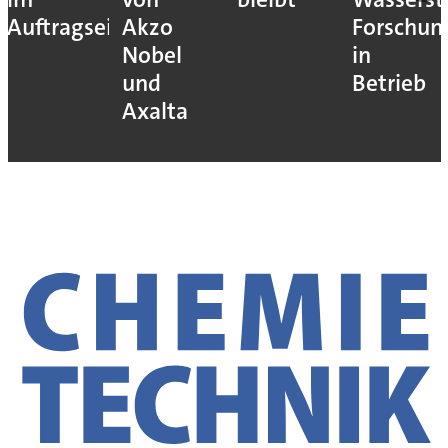
Auftragseingang
Akzo
Forschun
Nobel
in
und
Betrieb
Axalta