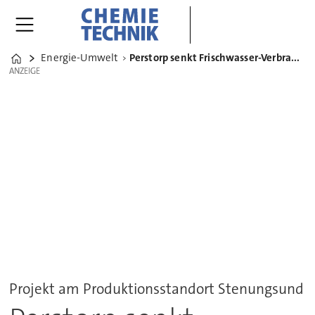
Energie-Umwelt
Perstorp senkt Frischwasser-Verbrauch um eine Milliarde Liter pro Jahr
Home
ANZEIGE
ANZEIGE
Projekt am Produktionsstandort Stenungsund