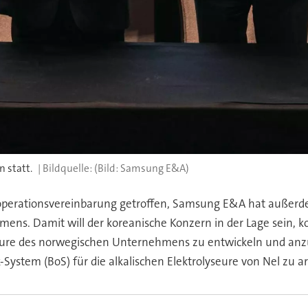
 statt.
(Bild: Samsung E&A)
erationsvereinbarung getroffen, Samsung E&A hat außerdem 
mens. Damit will der koreanische Konzern in der Lage sein, 
eure des norwegischen Unternehmens zu entwickeln und anzub
System (BoS) für die alkalischen Elektrolyseure von Nel zu ar