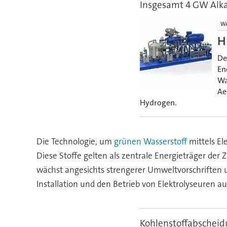
Insgesamt 4 GW Alkal
WA
H
De
En
Wa
Ae
Hydrogen.
Die Technologie, um
grünen Wasserstoff
mittels El
Diese Stoffe gelten als zentrale Energieträger der 
wächst angesichts strengerer Umweltvorschriften 
Installation und den Betrieb von Elektrolyseuren au
Kohlenstoffabscheidu