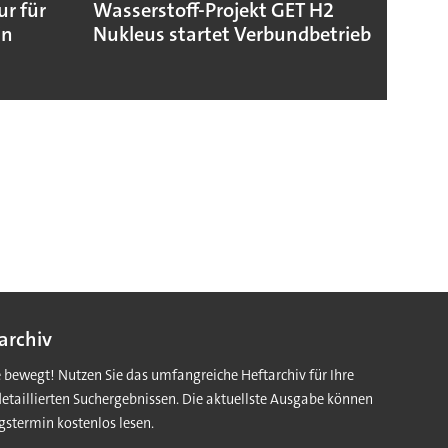
ur für
Wasserstoff-Projekt GET H2
Toray
in
Nukleus startet Verbundbetrieb
Folie
Batte
archiv
e bewegt! Nutzen Sie das umfangreiche Heftarchiv für Ihre
detaillierten Suchergebnissen. Die aktuellste Ausgabe können
gstermin kostenlos lesen.