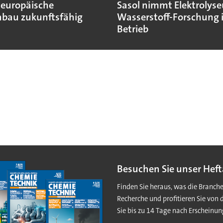
 europäische
Sasol nimmt Elektrolyse
bau zukunftsfähig
Wasserstoff-Forschung 
Betrieb
Besuchen Sie unser Heft
Finden Sie heraus, was die Branch
Recherche und profitieren Sie von 
Sie bis zu 14 Tage nach Erscheinun