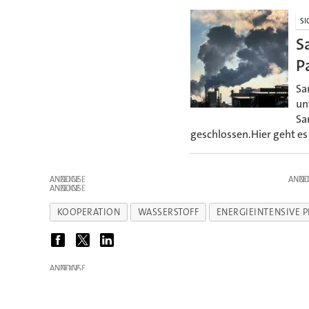
SI
S
P
Sa
un
Sa
geschlossen.Hier geht es
ANZEIGE
ANZE
ANZEIGE
KOOPERATION
WASSERSTOFF
ENERGIEINTENSIVE 
ANZEIGE