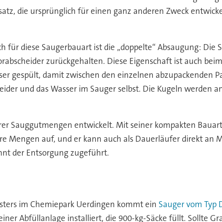
atz, die ursprünglich für einen ganz anderen Zweck entwick
ch für diese Saugerbauart ist die „doppelte“ Absaugung: Die
orabscheider zurückgehalten. Diese Eigenschaft ist auch bei
r gespült, damit zwischen den einzelnen abzupackenden Pa
ider und das Wasser im Sauger selbst. Die Kugeln werden an
er Sauggutmengen entwickelt. Mit seiner kompakten Bauart ei
e Mengen auf, und er kann auch als Dauerläufer direkt an 
nnt der Entsorgung zugeführt.
leisters im Chemiepark Uerdingen kommt ein
Sauger vom Typ 
iner Abfüllanlage installiert, die 900-kg-Säcke füllt. Sollte G