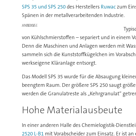
SPS 35 und SPS 250
des Herstellers
Ruwac
zum Eins
Spänen in der metallverarbeitenden Industrie.
ANZEIGE
Typis
von Kühlschmierstoffen – separiert und in einem V
Denn die Maschinen und Anlagen werden mit Wasse
sammeln sich die Kunststoffkügelchen im Vorabsche
werkseigene Kläranlage entsorgt.
Das Modell SPS 35 wurde für die Absaugung kleiner
beengtem Raum. Der größere SPS 250 saugt größer
werden die Granulatreste als „Kehrgranulat“ getre
Hohe Materialausbeute
In einer anderen Halle des Chemielogistik-Dienst
2520 L-B1
mit Vorabscheider zum Einsatz. Er ist an e