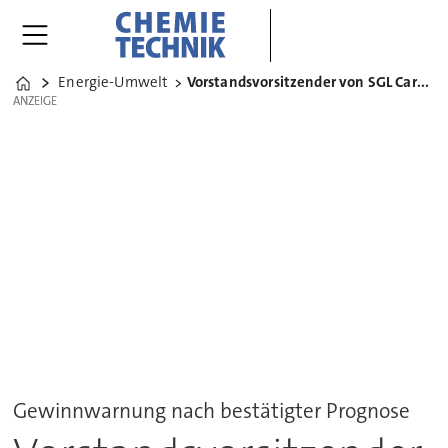
Energie-Umwelt
Vorstandsvorsitzender von SGL Carbon tritt zurück
Home
ANZEIGE
ANZEIGE
Gewinnwarnung nach bestätigter Prognose