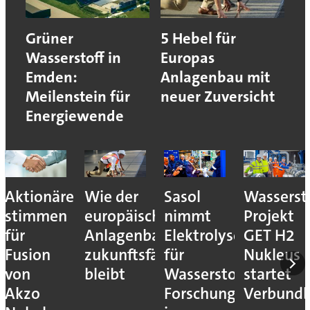
Grüner
5 Hebel für
Wasserstoff in
Europas
Emden:
Anlagenbau mit
Meilenstein für
neuer Zuversicht
Energiewende
Aktionäre
Wie der
Sasol
Wassersto
stimmen
europäische
nimmt
Projekt
für
Anlagenbau
Elektrolyseur
GET H2
Fusion
zukunftsfähig
für
Nukleus
von
bleibt
Wasserstoff-
startet
Akzo
Forschung
Verbundb