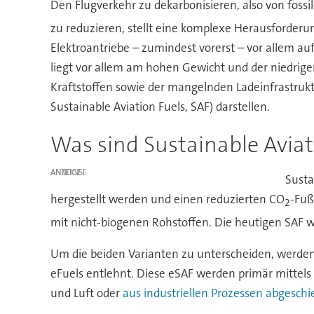
Den Flugverkehr zu dekarbonisieren, also von fo
zu reduzieren, stellt eine komplexe Herausforderun
Elektroantriebe – zumindest vorerst – vor allem au
liegt vor allem am hohen Gewicht und der niedrigen
Kraftstoffen sowie der mangelnden Ladeinfrastruktu
Sustainable Aviation Fuels, SAF) darstellen.
Was sind Sustainable Aviat
ANZEIGE
Susta
hergestellt werden und einen reduzierten CO
-Fuß
2
mit nicht-biogenen Rohstoffen. Die heutigen SAF we
Um die beiden Varianten zu unterscheiden, werden d
eFuels entlehnt. Diese eSAF werden primär mittel
und Luft oder
aus industriellen Prozessen abgesch