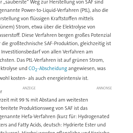
r „sauberste“ Weg zur Herstellung von SAF sind
genannte Power-to-Liquid-Verfahren (PtL), also die
rstellung von flüssigen Kraftstoffen mittels
rünem) Strom, etwa über die Elektrolyse von
sserstoff. Diese Verfahren bergen großes Potenzial
r die großtechnische SAF-Produktion, gleichzeitig ist
r Investitionsbedarf von allen Verfahren am
chsten. Das PtL-Verfahren ist auf grünen Strom,
ektrolyse und
CO
-Abscheidung
angewiesen, was
2
wohl kosten- als auch energieintensiv ist.
ANZEIGE
r
rzeit mit 99 % mit Abstand am weitesten
rbreitete Produktionsweg von SAF ist das
genannte Hefa-Verfahren (kurz für: Hydrogenated
ters and Fatty Acids, deutsch: Hydrierte Ester und
ttsäuren). Hierbei werden pflanzliche und tierische