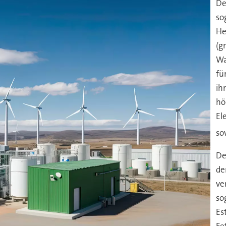
De
so
He
(g
Wa
fü
ih
hö
El
so
De
de
ve
so
Es
Fe