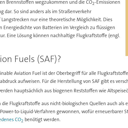
ssilen Brennstoffen wegzukommen und die CO
-Emissionen
2
g dar. So sind anders als im Straßenverkehr
f Langstrecken nur eine theoretische Möglichkeit. Dies
 Energiedichte von Batterien im Vergleich zu flüssigen
r. Eine Lösung können nachhaltige Flugkraftstoffe (engl.
ion Fuels (SAF)?
inable Aviation Fuel ist der Oberbegriff für alle Flugkraftstoff
abdruck aufweisen. Für die Herstellung von SAF gibt es vers
rden hauptsächlich aus biogenen Reststoffen wie Altspeiseöl
ie Flugkraftstoffe aus nicht-biologischen Quellen auch als eS
s Power-to-Liquid-Verfahren gewonnen, wofür erneuerbarer S
iedenes CO
benötigt werden.
2