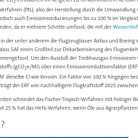
2
Verfahren (PtL), also der Herstellung durch die Umwandlung v
 jedoch auch Emissionsreduzierungen bis zu 100 % im Vergleich
den, da er mehrere Schritte umfasst, die mit der
Wasserstof
), in der unter anderem die Flugzeugbauer Airbus und Boeing
 dass SAF einen Großteil zur Dekarbonisierung des Flugverkeh
engefasst. Um den Ausstoß der Treibhausgas-Emissionen ve
stoffs (gCO
e/MJ) über einen Emissionsreduktionsfaktor (ERF
2
SAF dieselbe CI wie Kerosin. Ein Faktor von 100 % hingegen be
trägt der ERF von nachhaltigem Flugkraftstoff 2025 zwischen
sten schneidet das Fischer-Tropsch-Verfahren mit holziger Bi
mit 25 % hat das Hefa-Verfahren, wenn Öle aus Agrarpflanze
t?