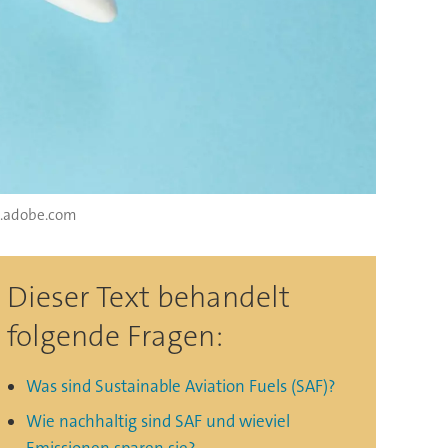
ck.adobe.com
Dieser Text behandelt
folgende Fragen:
Was sind Sustainable Aviation Fuels (SAF)?
Wie nachhaltig sind SAF und wieviel
Emissionen sparen sie?