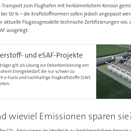
 Transport zum Flughafen mit herkömmlichem Kerosin gemisch
 bei 50 % – die Kraftstoffnormen sollen jedoch angepasst we
ür aktuelle Flugzeugmodelle technische Zertifizierungen vor,
SAF ausgelegt.
erstoff- und eSAF-Projekte
träger gilt als Lösung zur Dekarbonisierung von
hohem Energiebedarf, die nur schwer zu
uch e-Fuels und nachhaltige Flugkraftstoffe (SAF)
ellen.
d wieviel Emissionen sparen sie
die CO
-Emissionen im Vergleich zu herkömmlichem Kerosin 