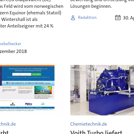
as Feld wird vom norwegischen
Lösungen beginnen.
zern Equinor (ehemals Statoil)
30. A
Redaktion
 Wintershall ist als
ter Anteilseigner mit 24 %
oebelbecker
ezember 2018
hnik.de
Chemietechnik.de
rbt
Voith Turbo liefert