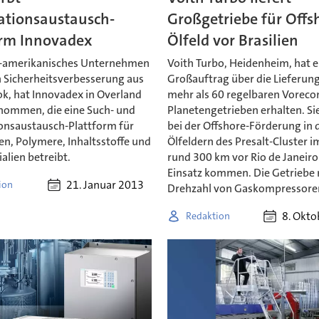
ationsaustausch-
Großgetriebe für Offs
orm Innovadex
Ölfeld vor Brasilien
S-amerikanisches Unternehmen
Voith Turbo, Heidenheim, hat 
h Sicherheitsverbesserung aus
Großauftrag über die Lieferun
k, hat Innovadex in Overland
mehr als 60 regelbaren Voreco
nommen, die eine Such- und
Planetengetrieben erhalten. S
onsaustausch-Plattform für
bei der Offshore-Förderung in 
en, Polymere, Inhaltsstoffe und
Ölfeldern des Presalt-Cluster i
lien betreibt.
rund 300 km vor Rio de Janeir
Einsatz kommen. Die Getriebe 
21. Januar 2013
ion
Drehzahl von Gaskompressore
8. Okt
Redaktion