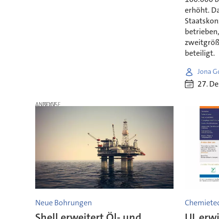
erhöht. D
Staatskon
betrieben,
zweitgröß
beteiligt.
Jona G
27. D
ANZEIGE
Neue Bohrungen
Chemietec
Shell erweitert Öl- und
UL erwi