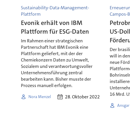
Sustainability-Data-Management-
Erneuerun
Plattform
Campos-B
Evonik erhält von IBM
Petrobr
Plattform für ESG-Daten
US-Doll
Förder
Im Rahmen einer strategischen
Partnerschaft hat IBM Evonik eine
Der brasil
Plattform geliefert, mit der der
will in de
Chemiekonzern Daten zu Umwelt,
neue Förd
Sozialem und verantwortungsvoller
Plattform
Unternehmensführung zentral
Bohrinsel
bearbeiten kann. Bisher musste der
installier
Prozess manuell erfolgen.
Unternehm
16 Mrd. US
28. Oktober 2022
Nora Menzel
Ansgar