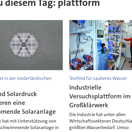
zu diesem Tag: plattform
kt in der niederländischen
Testfeld für sauberes Wasser
Industrielle
d Solardruck
Versuchsplattform im
ieren eine
Großklärwerk
mende Solaranlage
Die Industrie hat unter allen
k hat mit Unterstützung von
Wirtschaftssektoren Deutschl
schwimmende Solaranlage in
größten Wasserbedarf. Umso