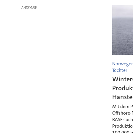
ANZEIGE
Norwegen 
Tochter
Winters
Produk
Hanste
Mit dem P
Offshore-
BASF-Tocht
Produktio
100.000 b