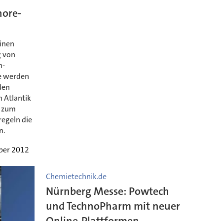
hore-
einen
g von
n-
ie werden
den
m Atlantik
o zum
regeln die
n.
ober 2012
Chemietechnik.de
Nürnberg Messe: Powtech
und TechnoPharm mit neuer
Online-Plattformen