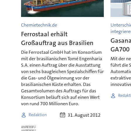
Chemietechnik.de
Unterschi
integriere
Ferrostaal erhält
Gasana
Großauftrag aus Brasilien
GA700
Die Ferrostaal GmbH hat im Konsortium
mit der brasilianischen Tomé Engenharia
Mit der n
S.A. einen Auftrag über die Ausstattung
führt die 
von sechs baugleichen Spezialschiffen für
Automatio
die Gas- und Ölgewinnung vor der
extraktiv
brasilianischen Küste erhalten. Das
innovativ
Gesamtvolumen des Auftrags für das
Redakt
Konsortium beläuft sich auf einen Wert
von rund 700 Millionen Euro.
31. August 2012
Redaktion
ANZEIGE
ANZEIGE