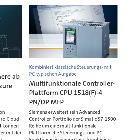
Kombiniert klassische Steuerungs- mit
PC-typischen Aufgabe
ere ab
Multifunktionale Controller-
Azure
Plattform CPU 1518(F)-4
PN/DP MFP
von
Siemens erweitert sein Advanced
ure-Cloud
Controller-Portfolio der Simatic S7-1500-
it können
Reihe um eine multifunktionale
er mit der
Plattform, die Steuerungs- und PC-
n
Funktionen in einem Gerät kombiniert.