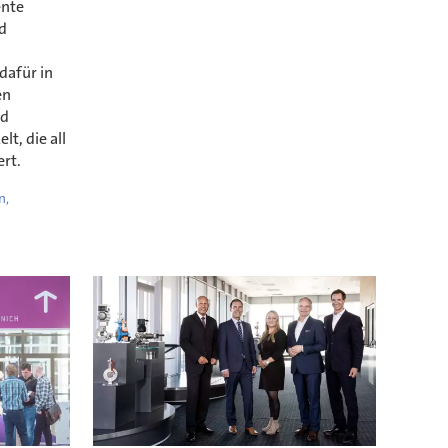
ente
d
dafür in
en
nd
t, die all
ert.
n,