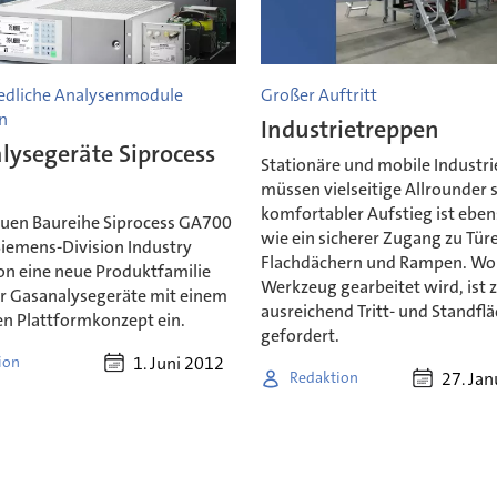
edliche Analysenmodule
Großer Auftritt
n
Industrietreppen
lysegeräte Siprocess
Stationäre und mobile Industr
müssen vielseitige Allrounder s
komfortabler Aufstieg ist eben
euen Baureihe Siprocess GA700
wie ein sicherer Zugang zu Tür
Siemens-Division Industry
Flachdächern und Rampen. Wo
n eine neue Produktfamilie
Werkzeug gearbeitet wird, ist
er Gasanalysegeräte mit einem
ausreichend Tritt- und Standfl
en Plattformkonzept ein.
gefordert.
1. Juni 2012
ion
27. Ja
Redaktion