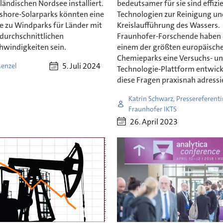
ländischen Nordsee installiert.
bedeutsamer für sie sind effizi
fshore-Solarparks könnten eine
Technologien zur Reinigung un
ve zu Windparks für Länder mit
Kreislaufführung des Wassers.
 durchschnittlichen
Fraunhofer-Forschende haben 
windigkeiten sein.
einem der größten europäisch
Chemieparks eine Versuchs- u
5. Juli 2024
enzel
Technologie-Plattform entwickel
diese Fragen praxisnah adressi
Katrin Schwarz, Pressereferenti
Fraunhofer IKTS
26. April 2023