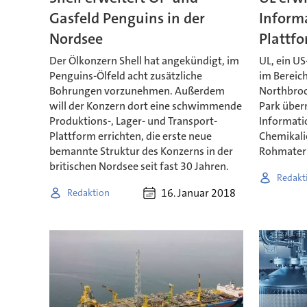
Gasfeld Penguins in der
Inform
Nordsee
Plattf
Der Ölkonzern Shell hat angekündigt, im
UL, ein U
Penguins-Ölfeld acht zusätzliche
im Bereic
Bohrungen vorzunehmen. Außerdem
Northbroo
will der Konzern dort eine schwimmende
Park über
Produktions-, Lager- und Transport-
Informati
Plattform errichten, die erste neue
Chemikali
bemannte Struktur des Konzerns in der
Rohmateria
britischen Nordsee seit fast 30 Jahren.
Redakt
16. Januar 2018
Redaktion