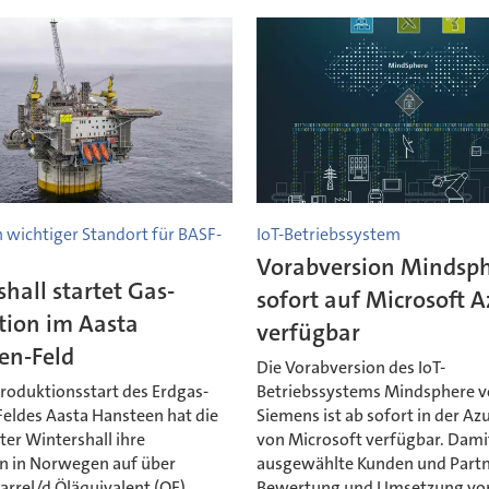
wichtiger Standort für BASF-
IoT-Betriebssystem
Vorabversion Mindsph
hall startet Gas-
sofort auf Microsoft 
tion im Aasta
verfügbar
en-Feld
Die Vorabversion des IoT-
roduktionsstart des Erdgas-
Betriebssystems Mindsphere 
Feldes Aasta Hansteen hat die
Siemens ist ab sofort in der Az
er Wintershall ihre
von Microsoft verfügbar. Dam
n in Norwegen auf über
ausgewählte Kunden und Partn
arrel/d Öläquivalent (OE)
Bewertung und Umsetzung vo