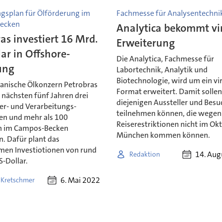
gsplan für Ölförderung im
Fachmesse für Analysentechni
ecken
Analytica bekommt vir
as investiert 16 Mrd.
Erweiterung
ar in Offshore-
Die Analytica, Fachmesse für
ung
Labortechnik, Analytik und
Biotechnologie, wird um ein vir
ianische Ölkonzern Petrobras
Format erweitert. Damit solle
n nächsten fünf Jahren drei
diejenigen Aussteller und Besu
er- und Verarbeitungs-
teilnehmen können, die wegen
en und mehr als 100
Reiserestriktionen nicht im Ok
n im Campos-Becken
München kommen können.
en. Dafür plant das
en Investiotionen von rund
14. Aug
Redaktion
-Dollar.
6. Mai 2022
 Kretschmer