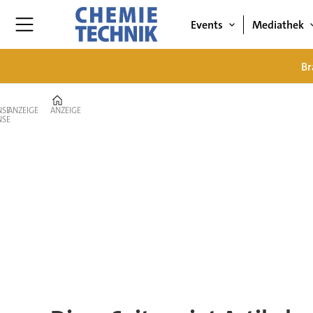
Events
Mediathek
Br
Home
ANZEIGE
ANZEIGE
Tag:
plattform