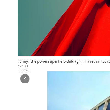
Funny little power super hero child (girl) in a red rainco
ANZEIGE