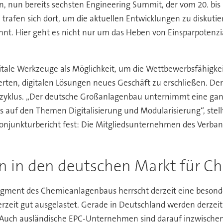
gen, nun bereits sechsten Engineering Summit, der vom 20. bi
afen sich dort, um die aktuellen Entwicklungen zu diskutier
kannt. Hier geht es nicht nur um das Heben von Einsparpotenz
itale Werkzeuge als Möglichkeit, um die Wettbewerbsfähigkeit
erten, digitalen Lösungen neues Geschäft zu erschließen. De
zyklus. „Der deutsche Großanlagenbau unternimmt eine ga
us auf den Themen Digitalisierung und Modularisierung“, ste
onjunkturbericht fest: Die Mitgliedsunternehmen des Verba
n in den deutschen Markt für C
gment des Chemieanlagenbaus herrscht derzeit eine besonder
erzeit gut ausgelastet. Gerade in Deutschland werden derzeit
. Auch ausländische EPC-Unternehmen sind darauf inzwischen