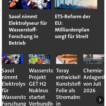
Sasol nimmt
ETS-Reform der
Elektrolyseur für
EU:
Wasserstoff-
Milliardenplan
Forschung in
sorgt für Streit
Betrieb
Sasol
Wasserstoff-
Toray
Chemie-
nimmt
Projekt
entwickelt
Anlagenb
Elektrolyseur
GET H2
Kunststoff-
von Juli
für
Nukleus
Folie als
2026
Wasserstoff-
startet
Stromabnehmer
Forschung
Verbundbetrieb
in