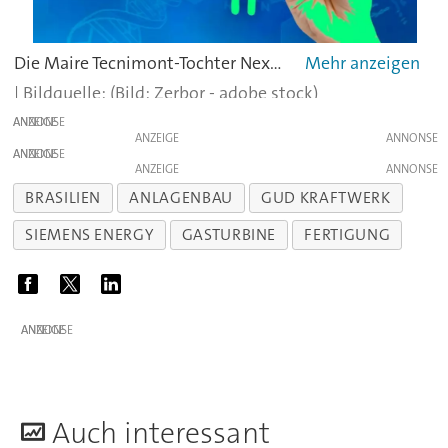
Die Maire Tecnimont-Tochter Nextchem hat mit dem amerikanischen Düngemittelhersteller Greenfield Nitrogen eine Vereinbarung zur Entwicklung einer Ammoniakanlage basierend auf grünem Wasserstoff getroffen.Mehr zum Projekt.
(Bild: Zerbor - adobe stock)
ANZEIGE
ANZEIGE
ANZEIGE
ANZEIGE
BRASILIEN
ANLAGENBAU
GUD KRAFTWERK
SIEMENS ENERGY
GASTURBINE
FERTIGUNG
ANZEIGE
A
uch interessant