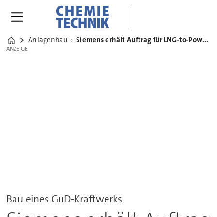
Anlagenbau
Siemens erhält Auftrag für LNG-to-Power-Projekt in Brasilien
Home
ANZEIGE
ANZEIGE
Bau eines GuD-Kraftwerks