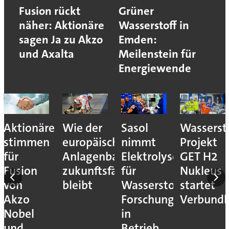
Fusion rückt
Grüner
näher: Aktionäre
Wasserstoff in
sagen Ja zu Akzo
Emden:
und Axalta
Meilenstein für
Energiewende
Aktionäre
Wie der
Sasol
Wassersto
stimmen
europäische
nimmt
Projekt
für
Anlagenbau
Elektrolyseur
GET H2
Fusion
zukunftsfähig
für
Nukleus
von
bleibt
Wasserstoff-
startet
Akzo
Forschung
Verbundb
Nobel
in
und
Betrieb