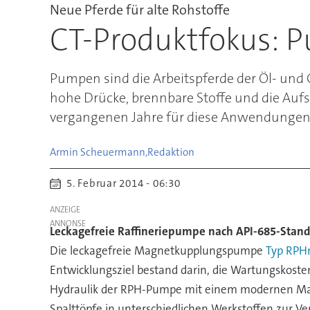
Neue Pferde für alte Rohstoffe
CT-Produktfokus: P
Pumpen sind die Arbeitspferde der Öl- und
hohe Drücke, brennbare Stoffe und die Auf
vergangenen Jahre für diese Anwendungen 
Armin Scheuermann,
Redaktion
5. Februar 2014 - 06:30
ANZEIGE
Leckagefreie Raffineriepumpe nach API-685-Stan
Die leckagefreie Magnetkupplungspumpe
Typ RP
Entwicklungsziel bestand darin, die Wartungskoste
Hydraulik der RPH-Pumpe mit einem modernen Mag
Spalttöpfe in unterschiedlichen Werkstoffen zur Ve