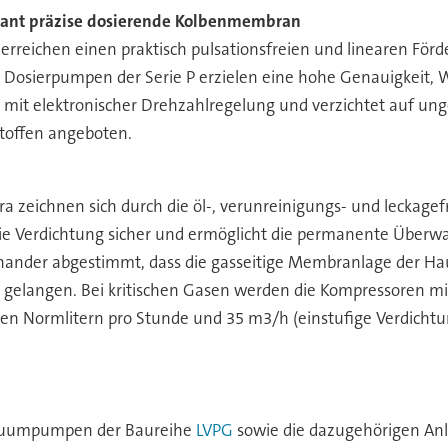
tant präzise dosierende Kolbenmembran
erreichen einen praktisch pulsationsfreien und linearen Förd
Die Dosierpumpen der Serie P erzielen eine hohe Genauigkeit, W
tet mit elektronischer Drehzahlregelung und verzichtet auf
toffen angeboten.
a zeichnen sich durch die öl-, verunreinigungs- und leckagef
reie Verdichtung sicher und ermöglicht die permanente Übe
nder abgestimmt, dass die gasseitige Membranlage der Haup
n gelangen. Bei kritischen Gasen werden die Kompressoren
gen Normlitern pro Stunde und 35 m3/h (einstufige Verdicht
Vakuumpumpen der Baureihe
LVPG
sowie die dazugehörigen Anl