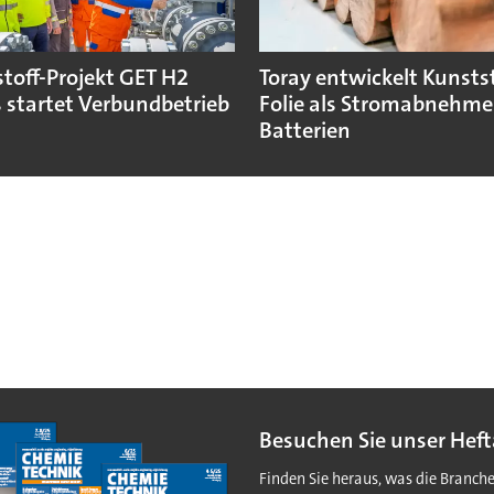
toff-Projekt GET H2
Toray entwickelt Kunstst
 startet Verbundbetrieb
Folie als Stromabnehmer
Batterien
Besuchen Sie unser Heft
Finden Sie heraus, was die Branch