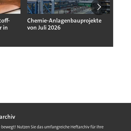
off-
Chemie-Anlagenbauprojekte
Chemi
 in
von Juli 2026
niedr
Jahre
archiv
e bewegt! Nutzen Sie das umfangreiche Heftarchiv für Ihre