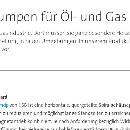
umpen für Öl- und Gas
 Gasindustrie. Dort müssen sie ganz besondere Her
stellung in rauen Umgebungen. In unserem Produktf
vor.
dard
Hmdp
von KSB ist eine horizontale, quergeteilte Spiralgehäu
n zu reduzieren und möglichst lange Standzeiten zu erreich
netantrieb kombiniert. Je nach Anforderung bezüglich Wir
rfügung, beispielsweise aus kohlefaserverstärktem PEEK (hoh