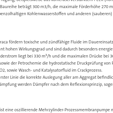
 Baureihe beträgt 300 m3/h, die maximale Förderhöhe 270 m. 
on benzolhaltigen Kohlenwasserstoffen und anderen (saubere
raca fördern toxische und zündfähige Fluide im Dauereinsa
t hohen Wirkungsgrad und sind dadurch besonders energieef
derstrom liegt bei 330 m³/h und die maximalen Drücke bei 300
owie der Petrochemie die hydrostatische Druckprüfung von Pi
O2, sowie Wasch- und Katalysatorfluid im Crackprozess.
rster Linie die korrekte Auslegung aller am Aggregat befin
sdämpfung werden Dämpfer nach dem Reflexionsprinzip, sog
ist eine oszillierende Mehrzylinder-Prozessmembranpumpe 