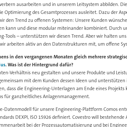
bern ausarbeiten und in unserem Leitsystem abbilden. Dies
ie Optimierung des Gesamtprozesses ausleitet. Dazu der As
ir den Trend zu offenen Systemen: Unsere Kunden wünschen 
len kann und diese modular miteinander kombiniert. Durch 
g-Tools – unterstützen wir diesen Trend. Aber wir halten uns
n wir arbeiten aktiv an den Datenstrukturen mit, um offene Sy
emens in den vergangenen Monaten gleich mehrere strategi
ius
. Was ist der Hintergrund dafür?
anten-Verhältnis neu gestalten und unsere Produkte und Lei
r gemeinsam mit dem Kunden dessen Ideen und unterstützen ih
ten, dass die Engineering-Unterlagen am Ende eines Projekt
os für ganzheitliches Anlagenmanagement.
cle-Datenmodell für unsere Engineering-Plattform Comos ent
andards DEXPI, ISO 15926 definiert. Covestro will bestehend
menarbeit bei der Prozessautomatisierung und bei Engineering