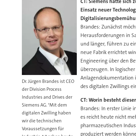
CT: Siemens hatte sich 
Einsatz neuer Technologi
Digitalisierungsbemühu
Brandes: Zunächst möcht
Herausforderungen in Sa
und länger, führen zu ei
neue Fabrik errichtet w
Engineering über den Be
überzeugen. In logische
Anlagendokumentation in d
Dr. Jürgen Brandes ist CEO
des digitalen Zwillings
der Division Process
Industries and Drives der
CT: Worin besteht diese
Siemens AG. "Mit dem
Brandes: In erster Linie 
digitalen Zwilling haben
es reicht heute nicht me
wir die technischen
pharmazeutischen Industr
Voraussetzungen für
produziert werden können