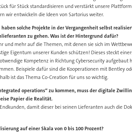
ück für Stück standardisieren und verstärkt unsere Plattfor
n wir entwickeln die Ideen von Sartorius weiter.
ben solche Projekte in der Vergangenheit selbst realisier
mlieferanten zu gehen. Was ist der Hintergrund dafür?
 und mehr auf die Themen, mit denen sie sich im Wettbewerb
istige Eigentum unserer Kunden schützen! Dieses steckt einers
e notwendige Kompetenz in Richtung Cybersecurity aufgebaut
mmen. Beispiele dafür sind die Kooperationen mit Bentley o
alb ist das Thema Co-Creation für uns so wichtig.
ntegrated operations“ zu kommen, muss der digitale Zwilli
ise Papier die Realität.
ndkunden, damit dieser bei seinen Lieferanten auch die Dok
lisierung auf einer Skala von 0 bis 100 Prozent?