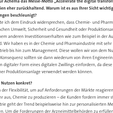
zur Achema das Messe-Motto „Accelerate the digital transf
en eher zurückhaltend. Warum ist es aus Ihrer Sicht wichtig
ngen beschleunigt?
e ich dem Eindruck widersprechen, dass Chemie- und Pharmain
chen Umwelt, Sicherheit und Gesundheit oder Produktionsanla
nem anderen Investitionsverhalten wie zum Beispiel in der Au
ird. Wir haben es in der Chemie und Pharmaindustrie mit se
trieb bis hin zum Management. Diese wollen wir von dem N
r Konsequenz sollten sie dann wiederum von ihren Engineeri
igitaler Form eines digitalen Zwillings einfordern, da diese 
 einer Produktionsanlage verwendet werden können.
r Nutzen konkret?
in der Flexibilität, um auf Anforderungen der Märkte reagiere
hr aus, Chemie zu produzieren – die Kunden fordern immer stär
ie geht der Trend beispielsweise hin zur personalisierten Me
. Um die Forderungen der Arzneimittelbehörden zu erfüllen, 