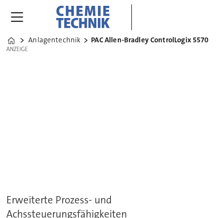
Anlagentechnik
PAC Allen-Bradley ControlLogix 5570
Home
ANZEIGE
ANZEIGE
Erweiterte Prozess- und
Achssteuerungsfähigkeiten