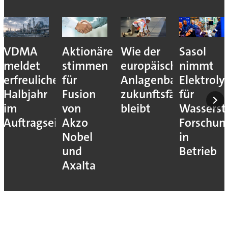
VDMA
Aktionäre
Wie der
Sasol
meldet
stimmen
europäische
nimmt
erfreuliches
für
Anlagenbau
Elektroly
Halbjahr
Fusion
zukunftsfähig
für
im
von
bleibt
Wassersto
Auftragseingang
Akzo
Forschun
Nobel
in
und
Betrieb
Axalta