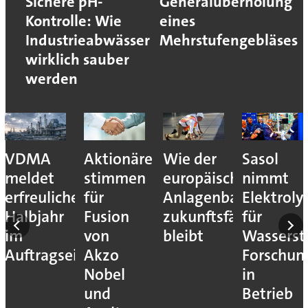
Sichere pH-
Generalüberholung
Kontrolle: Wie
eines
Industrieabwässer
Mehrstufengebläses
wirklich sauber
werden
VDMA
Aktionäre
Wie der
Sasol
meldet
stimmen
europäische
nimmt
erfreuliches
für
Anlagenbau
Elektroly
Halbjahr
Fusion
zukunftsfähig
für
im
von
bleibt
Wassersto
Auftragseingang
Akzo
Forschun
Nobel
in
und
Betrieb