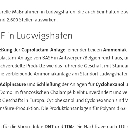
turelle Maßnahmen in Ludwigshafen, die auch beinhalten etw
nd 2.600 Stellen auswirken.
SF in Ludwigshafen
ießung
der
Caprolactam-Anlage
, einer der beiden
Ammoniak-
rolactam-Anlage von BASF in Antwerpen/Belgien reicht aus, 
ochveredelte Produkte wie das führende Geschäft mit Standa
die verbleibende Ammoniakanlage am Standort Ludwigshafen 
Adipinsäure
und
Schließung
der Anlagen für
Cyclohexanol
u
t Domo im französischen Chalampé bleibt unverändert und ve
 Geschäfts in Europa. Cyclohexanol und Cyclohexanon sind V
säure-Produktion. Die Produktionsanlagen für Polyamid 6.6 i
 für die Vorprodukte
DNT
und
TDA
: Die Nachfrage nach TDI 