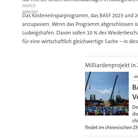
ANZEIGE
Das Kosteneinsparprogramm, das BASF 2023 und 2024
anzupassen. Wenn das Programm abgeschlossen ist,
Ludwigshafen. Davon sollen 10 % des Wiederbeschaff
für eine wirtschaftlich gleichwertige Sache – in d
Milliardenprojekt in
A
B
V
De
di
ch
findet im chinesischen Z