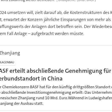
 umsetzen will, zielt darauf ab, die Kostenstrukturen des 
 erwartet der Konzern jährliche Einsparungen von mehr als 
ungswerts der Anlagen dort betroffen sein. Der Wiederbeschaf
iesem Fall Anlage – aufgebracht werden müsste.
 Zhanjiang
NLAGENBAU
ASF erteilt abschließende Genehmigung fü
erbundstandort in China
r Chemiekonzern BASF hat für den künftig drittgrößten Standor
e abschließende Investitionsgenehmigung erteilt: Das Unternehme
inesischen Zhanjiang rund 10 Mrd. Euro.Während in Ludwigshafen
hanjiang der Ausbau statt.