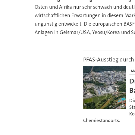
Osten und Afrika nur sehr schwach und deutl
wirtschaftlichen Erwartungen in diesem Markt
ungünstig entwickelt. Die europäischen BASF
Anlagen in Geismar/USA, Yeosu/Korea und S
PFAS-Ausstieg durc
M
D
B
Di
St
Ko
Chemiestandorts.