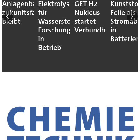
Anlagenbau
Elektrolyseur
GET H2
Kunststof
zukunftsfähig
für
Nukleus
Folie als
bleibt
Wasserstoff-
startet
Stromab
Forschung
Verbundbetrieb
in
in
Batterien
Betrieb