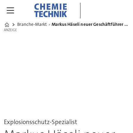
Branche-Markt
Markus Häseli neuer Geschäftführer des Ex-Schutz-Spezialisten IEP
Home
ANZEIGE
ANZEIGE
Explosionsschutz-Spezialist