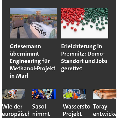
Griesemann
Erleichterung in
übernimmt
Premnitz: Domo-
Engineering für
Standort und Jobs
Methanol-Projekt
gerettet
in Marl
Wie der
Sasol
Wasserstoff-
Toray
europäische
nimmt
Projekt
entwicke