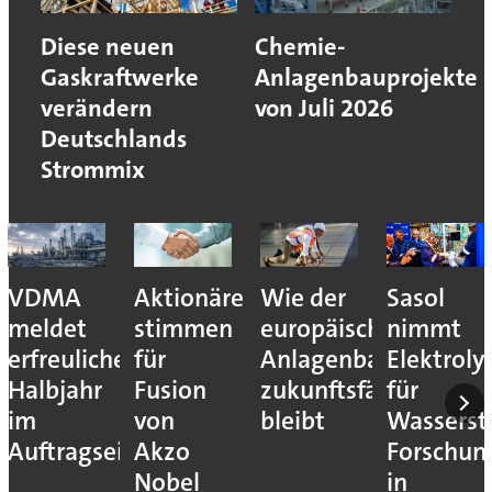
Diese neuen
Chemie-
Gaskraftwerke
Anlagenbauprojekte
verändern
von Juli 2026
Deutschlands
Strommix
VDMA
Aktionäre
Wie der
Sasol
meldet
stimmen
europäische
nimmt
erfreuliches
für
Anlagenbau
Elektroly
Halbjahr
Fusion
zukunftsfähig
für
im
von
bleibt
Wassersto
Auftragseingang
Akzo
Forschun
Nobel
in