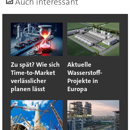
A
uch interessant
Zu spät? Wie sich
Aktuelle
Time-to-Market
Wasserstoff-
verlässlicher
Projekte in
planen lässt
Europa