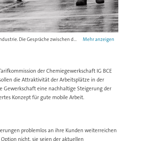
Die Chemie-Tarifverhandlungen betreffen deutschlandweit rund 580.000 Beschäftigte in der chemisch-pharmazeutischen Industrie. Die Gespräche zwischen der Gewerkschaft und den Arbeitgebern sind am 2. März zunächst auf regionaler Ebene gestartet, am 21. März wird in Hannover erstmals auf Bundesebene verhandelt.
e Tarifkommission der Chemiegewerkschaft IG BCE
en die Attraktivität der Arbeitsplätze in der
ie Gewerkschaft eine nachhaltige Steigerung der
rtes Konzept für gute mobile Arbeit.
eigerungen problemlos an ihre Kunden weiterreichen
Option nicht, sie seien der aktuellen