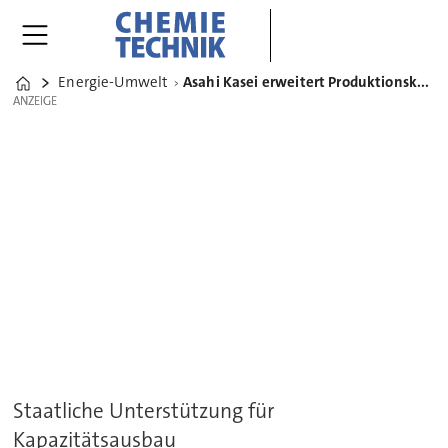
Energie-Umwelt
Asahi Kasei erweitert Produktionskapazitäten für grüne Wasserstoffherstellung
Home
ANZEIGE
ANZEIGE
Staatliche Unterstützung für
Kapazitätsausbau