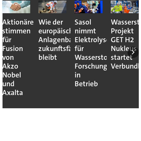
Aktionäre
Wie der
Sasol
Wassersto
stimmen
europäische
nimmt
Projekt
für
Anlagenbau
Elektrolyseur
GET H2
Fusion
zukunftsfähig
für
Nukleus
von
bleibt
Wasserstoff-
startet
Akzo
Forschung
Verbundb
Nobel
in
und
Betrieb
Axalta