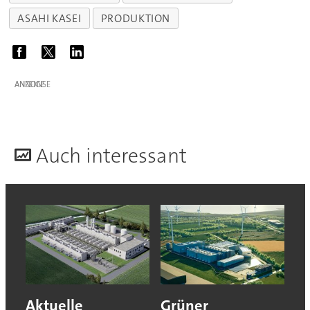
ASAHI KASEI
PRODUKTION
ANZEIGE
A
uch interessant
Aktuelle
Grüner