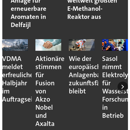
Anlage für
weltweit größten
erneuerbare
E-Methanol-
Aromaten in
Reaktor aus
Delfzijl
VDMA
Aktionäre
Wie der
Sasol
meldet
stimmen
europäische
nimmt
erfreuliches
für
Anlagenbau
Elektroly
Halbjahr
Fusion
zukunftsfähig
für
im
von
bleibt
Wassersto
Auftragseingang
Akzo
Forschun
Nobel
in
und
Betrieb
Axalta