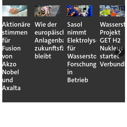
Aktionäre
Wie der
Sasol
Wassersto
stimmen
europäische
nimmt
Projekt
für
Anlagenbau
Elektrolyseur
GET H2
Fusion
zukunftsfähig
für
Nukleus
von
bleibt
Wasserstoff-
startet
Akzo
Forschung
Verbundb
Nobel
in
und
Betrieb
Axalta