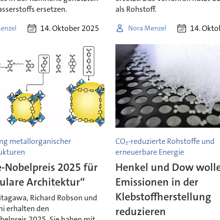
sserstoffs ersetzen.
als Rohstoff.
14. Oktober 2025
14. Okto
enzel
Nora Menzel
ng metallorganischer
CO₂-reduzierte Rohstoffe und
ukturen
erneuerbare Energie
-Nobelpreis 2025 für
Henkel und Dow woll
ulare Architektur“
Emissionen in der
Klebstoffherstellung
tagawa, Richard Robson und
i erhalten den
reduzieren
elpreis 2025. Sie haben mit