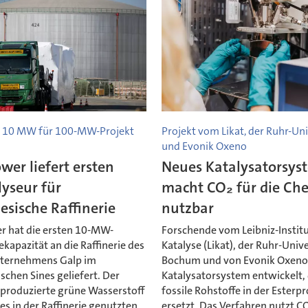
n 10 MW für 100-MW-Projekt
Projekt vom Likat, der Ruhr-U
und Evonik Oxeno
wer liefert ersten
Neues Katalysatorsys
lyseur für
macht CO₂ für die Ch
esische Raffinerie
nutzbar
r hat die ersten 10-MW-
Forschende vom Leibniz-Institu
ekapazität an die Raffinerie des
Katalyse (Likat), der Ruhr-Unive
ternehmens Galp im
Bochum und von Evonik Oxeno
schen Sines geliefert. Der
Katalysatorsystem entwickelt,
 produzierte grüne Wasserstoff
fossile Rohstoffe in der Esterp
 des in der Raffinerie genutzten
ersetzt. Das Verfahren nutzt CO