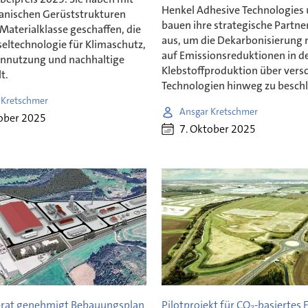
Henkel Adhesive Technologies
anischen Gerüststrukturen
bauen ihre strategische Partne
Materialklasse geschaffen, die
aus, um die Dekarbonisierung 
seltechnologie für Klimaschutz,
auf Emissionsreduktionen in d
nnutzung und nachhaltige
Klebstoffproduktion über vers
t.
Technologien hinweg zu besch
 Kretschmer
Ansgar Kretschmer
ober 2025
7. Oktober 2025
rat genehmigt Bebauungsplan
Pilotprojekt für CO₂-basiertes