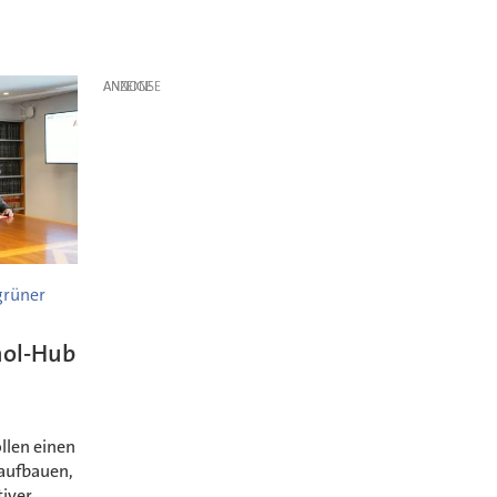
ANZEIGE
grüner
nol-Hub
llen einen
aufbauen,
iver