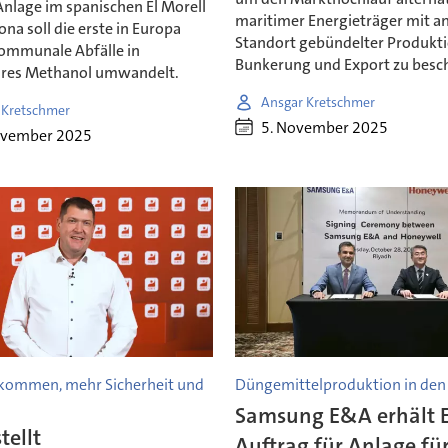
Anlage im spanischen El Morell
maritimer Energieträger mit a
ona soll die erste in Europa
Standort gebündelter Produkti
kommunale Abfälle in
Bunkerung und Export zu besc
res Methanol umwandelt.
Ansgar Kretschmer
 Kretschmer
5. November 2025
ovember 2025
kommen, mehr Sicherheit und
Düngemittelproduktion in den
Samsung E&A erhält 
tellt
Auftrag für Anlage fü