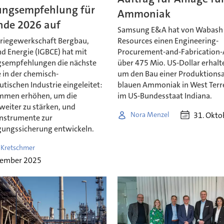
ungsempfehlung für
Ammoniak
nde 2026 auf
Samsung E&A hat von Wabash 
triegewerkschaft Bergbau,
Resources einen Engineering-
d Energie (IGBCE) hat mit
Procurement-and-Fabrication-
sempfehlungen die nächste
über 475 Mio. US-Dollar erhalt
 in der chemisch-
um den Bau einer Produktionsa
tischen Industrie eingeleitet:
blauen Ammoniak in West Terr
mmen erhöhen, um die
im US-Bundesstaat Indiana.
weiter zu stärken, und
31. Okto
Nora Menzel
 Instrumente zur
gungssicherung entwickeln.
 Kretschmer
vember 2025