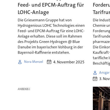
Feed- und EPCM-Auftrag für
Forder
LOHC-Anlage
Tarifru
Die Griesemann Gruppe hat von
Die Indus
Hydrogenious LOHC Technologies einen
Chemie un
Feed- und EPCM-Auftrag für eine LOHC-
Forderung
Anlage erhalten. Diese soll im Rahmen
Tarifrunde
des Projekts Green Hydrogen @ Blue
pharmazeu
Danube im bayerischen Vohburg in der
Die Einko
Bayernoil-Raffinerie entstehen.
Kaufkraft 
tarifliche
4. November 2025
Nora Menzel
Beschäfti
Ansgar
3. No
ANZEIGE