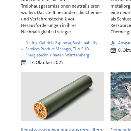
Treibhausgasemissionen neutralisieren
metallorg
wollen. Das stellt besonders die Chemie-
eine neue 
und Verfahrenstechnik vor
als Schlüs
Herausforderungen in ihrer
Ressource
Nachhaltigkeitsstrategie.
Chemie gil
Dr.-Ing. Gabriela Espinosa, Sustainability
Ansgar
Services Product Manager, TÜV SÜD
8. Okt
Energietechnik Baden-Württemberg
13. Oktober 2025
Reinstwassergewinnung aus recyceltem
Gemeinde