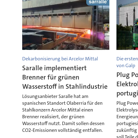
Dekarbonisierung bei Arcelor Mittal
Die erste
von Galp
Saralle implementiert
Plug Po
Brenner für grünen
Elektro
Wasserstoff in Stahlindustrie
portugi
Lösungsanbieter Saralle hat am
spanischen Standort Olaberria für den
Plug Powe
Stahlkonzern Arcelor Mittal einen
Elektrolys
Brenner realisiert, der grünen
Energieun
Wasserstoff nutzt. Damit sollen dessen
portugiesi
CO2-Emissionen vollständig entfallen.
zukünftig
soll Teile