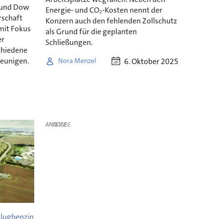
 und Dow
Energie- und CO₂-Kosten nennt der
rschaft
Konzern auch den fehlenden Zollschutz
mit Fokus
als Grund für die geplanten
er
Schließungen.
chiedene
leunigen.
6. Oktober 2025
Nora Menzel
ANZEIGE
 Flugbenzin