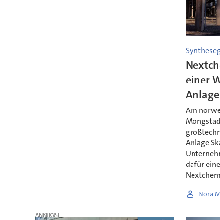
Syntheseg
Nextch
einer 
Anlage
Am norweg
Mongstad 
großtechn
Anlage Sk
Unterneh
dafür ein
Nextchem 
Nora M
ANZEIGE