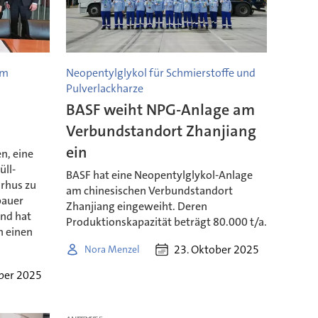
im
Neopentylglykol für Schmierstoffe und
Pulverlackharze
BASF weiht NPG-Anlage am
Verbundstandort Zhanjiang
ein
n, eine
üll-
BASF hat eine Neopentylglykol-Anlage
rhus zu
am chinesischen Verbundstandort
bauer
Zhanjiang eingeweiht. Deren
und hat
Produktionskapazität beträgt 80.000 t/a.
 einen
23. Oktober 2025
Nora Menzel
ber 2025