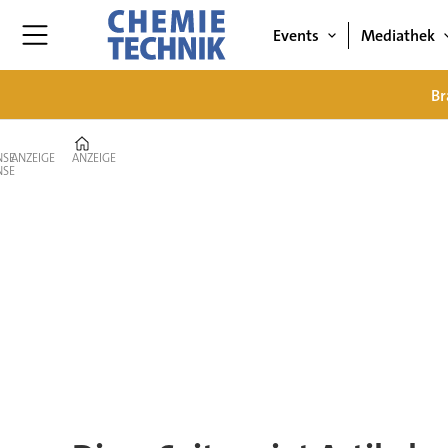
Events
Mediathek
Br
Home
ANZEIGE
ANZEIGE
Tag:
co2