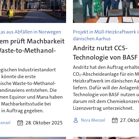
as aus Abfällen in Norwegen
Projekt in Müll-Heizkraftwerk 
dänischen Aarhus
em prüft Machbarkeit
Andritz nutzt CCS-
Waste-to-Methanol-
Technologie von BASF
Andritz hat den Auftrag erhalte
ischen Industriestandort
CO₂-Abscheideanlage für ein M
könnte die erste
Heizkraftwerk im dänischen Aa
ische Waste-to-Methanol-
liefern. Dafür will der Anlagen
andinaviens entstehen. Die
Technologie von BASF nutzen 
men Equinor und Mana haben
darum mit dem Chemiekonzern
e Machbarkeitsstudie bei
Lizenzvertrag unterzeichnet.
in Auftrag gegeben.
27. Okto
Nora Menzel
28. Oktober 2025
enzel