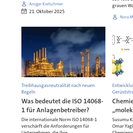
Ansgar Kretschmer
grauen Wa
21. Oktober 2025
Nora M
Treibhausgasneutralität nach neuen
Entwicklu
Regeln
Gerüststr
Was bedeutet die ISO 14068-
Chemie
1 für Anlagenbetreiber?
„molek
Die internationale Norm ISO 14068-1
Susumu Ki
verschärft die Anforderungen für
Omar Yagh
Unternehmen, die ihre
Chemienob