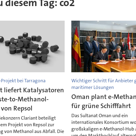
zu diesem Tag: co2
-Projekt bei Tarragona
Wichtiger Schritt für Anbieter 
maritimer Lösungen
t liefert Katalysatoren
Oman plant e-Metha
ste-to-Methanol-
für grüne Schifffahrt
 von Repsol
Das Sultanat Oman und ein
ekonzern Clariant beteiligt
internationales Konsortium wo
nem Projekt von Repsol zur
großskaligen e-Methanol-Hub 
g von Methanol aus Abfall. Die
um den Markthochlauf alternat