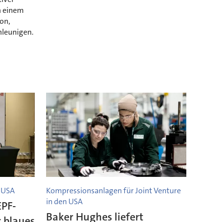
n einem
on,
hleunigen.
 USA
Kompressionsanlagen für Joint Venture
in den USA
EPF-
Baker Hughes liefert
r blaues