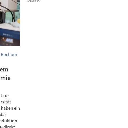
ANZEIGE
ni Bochum
tem
emie
t für
rsität
 haben ein
 das
roduktion
₂ direkt