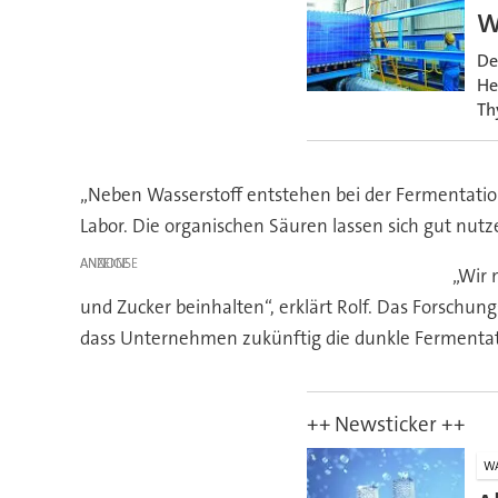
W
De
He
Th
„Neben Wasserstoff entstehen bei der Fermentation 
Labor. Die organischen Säuren lassen sich gut nu
ANZEIGE
„Wir 
und Zucker beinhalten“, erklärt Rolf. Das Forschung
dass Unternehmen zukünftig die dunkle Fermentat
++ Newsticker ++
WA