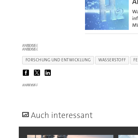
A
Wa
in
MW
ANZEIGE
ANZEIGE
FORSCHUNG UND ENTWICKLUNG
WASSERSTOFF
F
ANZEIGE
A
uch interessant