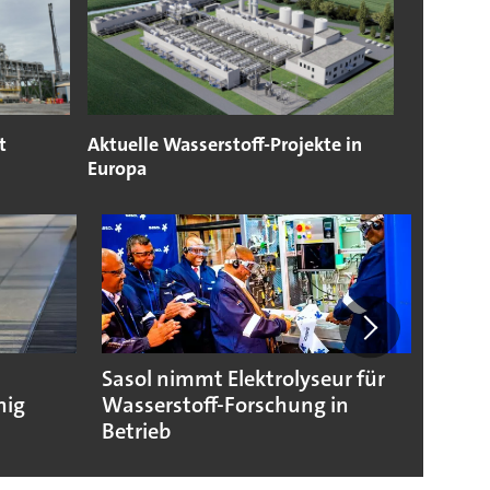
t
Aktuelle Wasserstoff-Projekte in
Europa
Sasol nimmt Elektrolyseur für
Wasse
hig
Wasserstoff-Forschung in
Nukle
Betrieb