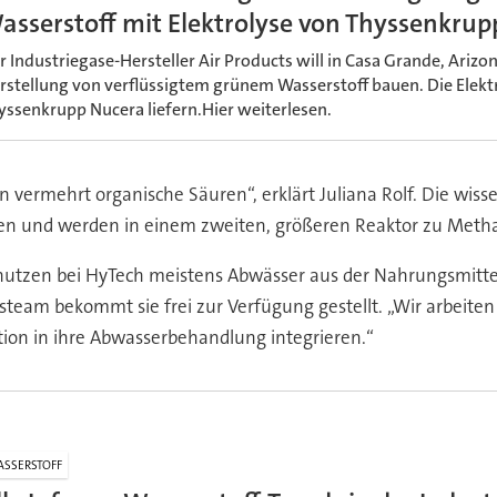
asserstoff mit Elektrolyse von Thyssenkru
r Industriegase-Hersteller Air Products will in Casa Grande, Arizon
rstellung von verflüssigtem grünem Wasserstoff bauen. Die Elektr
yssenkrupp Nucera liefern.Hier weiterlesen.
vermehrt organische Säuren“, erklärt Juliana Rolf. Die wisse
tzen und werden in einem zweiten, größeren Reaktor zu Meth
nutzen bei HyTech meistens Abwässer aus der Nahrungsmittel
steam bekommt sie frei zur Verfügung gestellt. „Wir arbeiten m
ion in ihre Abwasserbehandlung integrieren.“
SSERSTOFF