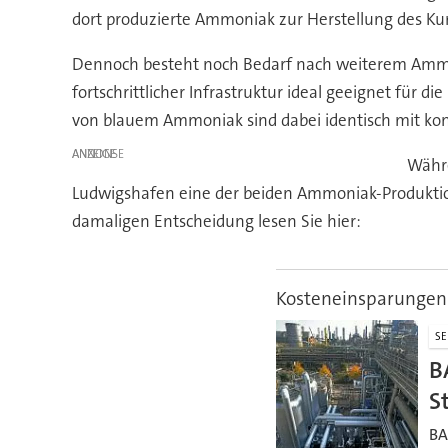
dort produzierte Ammoniak zur Herstellung des Kun
Dennoch besteht noch Bedarf nach weiterem Ammon
fortschrittlicher Infrastruktur ideal geeignet fü
von blauem Ammoniak sind dabei identisch mit ko
ANZEIGE
Währe
Ludwigshafen eine der beiden Ammoniak-Produktion
damaligen Entscheidung lesen Sie hier:
Kosteneinsparungen
SE
B
S
BA