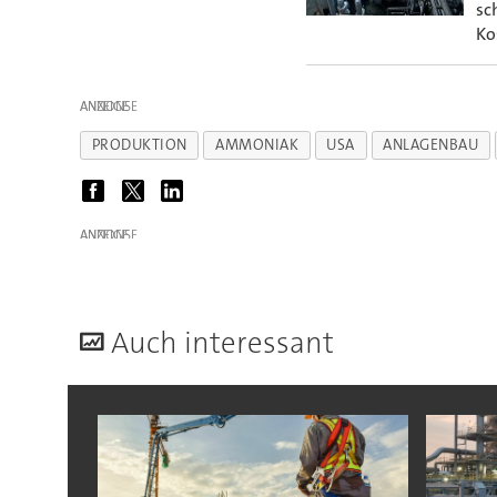
sc
Ko
ANZEIGE
PRODUKTION
AMMONIAK
USA
ANLAGENBAU
ANZEIGE
A
uch interessant