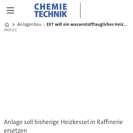
Anlagenbau
EET will ein wasserstofftaugliches Heizkraftwerk in UK bauen
Home
ANZEIGE
ANZEIGE
Anlage soll bisherige Heizkessel in Raffinerie
ersetzen