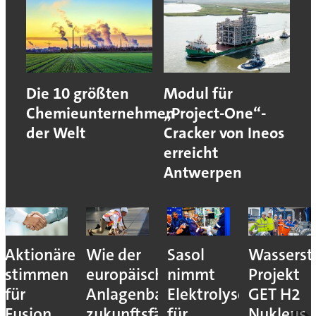
Die 10 größten
Modul für
Chemieunternehmen
„Project-One“-
der Welt
Cracker von Ineos
erreicht
Antwerpen
Aktionäre
Wie der
Sasol
Wassersto
stimmen
europäische
nimmt
Projekt
für
Anlagenbau
Elektrolyseur
GET H2
Fusion
zukunftsfähig
für
Nukleus