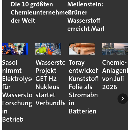
Die 10 größten
Meilenstein:
Chemieunternehmen
Grüner
der Welt
Wasserstoff
erreicht Marl
Sasol
Wasserstoff-
Toray
Chemie-
nimmt
Projekt
entwickelt
Anlagenb
Elektrolyseur
GET H2
Kunststoff-
von Juli
für
Nukleus
Folie als
2026
Wasserstoff-
startet
Stromabnehmer
Forschung
Verbundbetrieb
in
in
Batterien
Betrieb