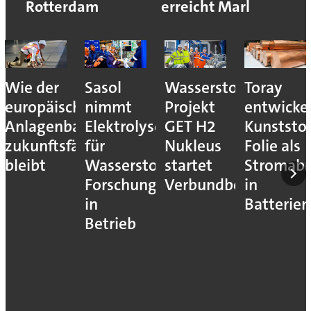
Rotterdam
erreicht Marl
Wie der
Sasol
Wasserstoff-
Toray
europäische
nimmt
Projekt
entwicke
Anlagenbau
Elektrolyseur
GET H2
Kunststof
zukunftsfähig
für
Nukleus
Folie als
bleibt
Wasserstoff-
startet
Stromab
Forschung
Verbundbetrieb
in
in
Batterien
Betrieb