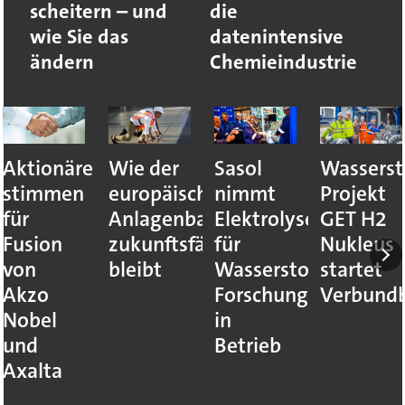
scheitern – und
die
wie Sie das
datenintensive
ändern
Chemieindustrie
Aktionäre
Wie der
Sasol
Wasserst
stimmen
europäische
nimmt
Projekt
für
Anlagenbau
Elektrolyseur
GET H2
Fusion
zukunftsfähig
für
Nukleus
von
bleibt
Wasserstoff-
startet
Akzo
Forschung
Verbundb
Nobel
in
und
Betrieb
Axalta