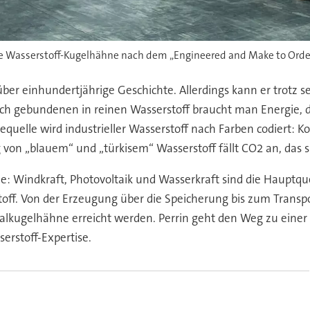
te Wasserstoff-Kugelhähne nach dem „Engineered and Make to Order
 über einhundertjährige Geschichte. Allerdings kann er trotz
h gebundenen in reinen Wasserstoff braucht man Energie, di
elle wird industrieller Wasserstoff nach Farben codiert: Ko
von „blauem“ und „türkisem“ Wasserstoff fällt CO2 an, das s
de: Windkraft, Photovoltaik und Wasserkraft sind die Hauptque
off. Von der Erzeugung über die Speicherung bis zum Transp
ialkugelhähne erreicht werden. Perrin geht den Weg zu einer
erstoff-Expertise.