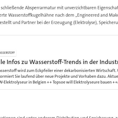
l schließende Absperrarmatur mit unverzichtbaren Eigenscha
zierte Wasserstoffkugelhähne nach dem „Engineered and Make
estellt und Partner bei der Erzeugung (Elektrolyse), Speich
SSERSTOFF
lle Infos zu Wasserstoff-Trends in der Indust
sserstoff wird zum Eckpfeiler einer dekarbonisierten Wirtschaft.
formiert Sie laufend über neue Projekte und Vorhaben dazu. Aktuel
-Elektrolyseur in Belgien ++ Topsoe will Elektrolyseure bauen +
kationen sind unter anderem Distribution und Speicherung, zu