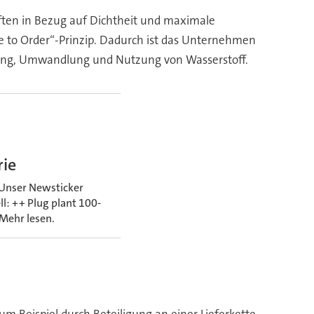
ften in Bezug auf Dichtheit und maximale
 to Order“-Prinzip. Dadurch ist das Unternehmen
erung, Umwandlung und Nutzung von Wasserstoff.
rie
 Unser Newsticker
l: ++ Plug plant 100-
+Mehr lesen.
m Beispiel durch Beteiligung an einer Lieferkette