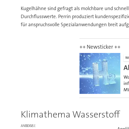
Kugelhähne sind gefragt als molchbare und schnel
Durchflusswerte. Perrin produziert kundenspezifi
für anspruchsvolle Spezialanwendungen breit aufg
++ Newsticker ++
WA
A
Wa
in
MW
Klimathema Wasserstoff
ANZEIGE
Appli