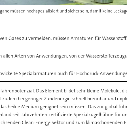
ane müssen hochspezialisiert und sicher sein, damit keine Leckag
ven Gases zu vermeiden, müssen Armaturen für Wasserstoffa
in allen Arten von Anwendungen, von der Wasserstofferzeugu
entwickelte Spezialarmaturen auch für Hochdruck-Anwendung
ahrenpotenzial. Das Element bildet sehr kleine Moleküle, di
t zudem bei geringer Zündenergie schnell brennbar und explo
r das heikle Medium geeignet sein müssen. Das zur global f
hland seit Jahrzehnten zertifizierte Spezialkugelhähne für 
wachsenden Clean-Energy-Sektor und zum klimaschonenden Eins