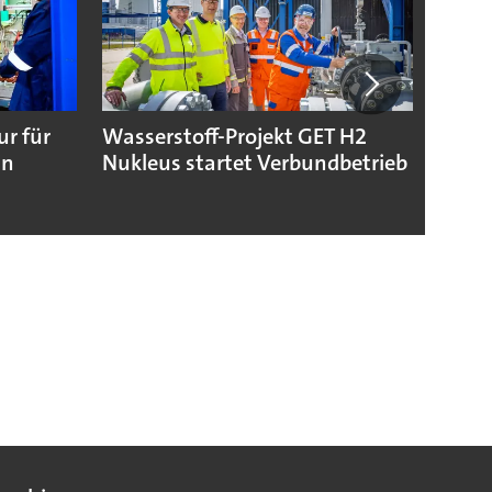
ur für
Wasserstoff-Projekt GET H2
Toray
in
Nukleus startet Verbundbetrieb
Folie
Batte