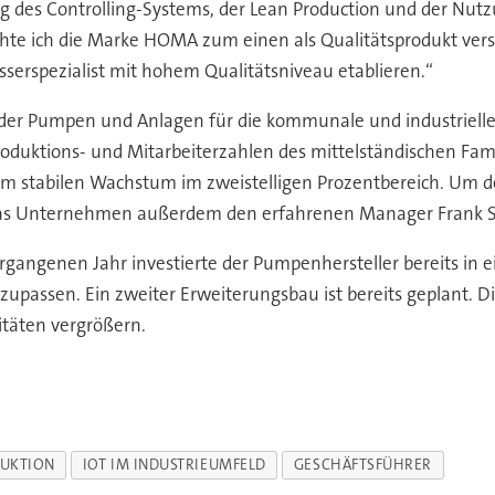
ng des Controlling-Systems, der Lean Production und der N
te ich die Marke HOMA zum einen als Qualitätsprodukt vers
sserspezialist mit hohem Qualitätsniveau etablieren.“
, der Pumpen und Anlagen für die kommunale und industriel
roduktions- und Mitarbeiterzahlen des mittelständischen F
einem stabilen Wachstum im zweistelligen Prozentbereich. 
das Unternehmen außerdem den erfahrenen Manager Frank Sc
rgangenen Jahr investierte der Pumpenhersteller bereits in 
assen. Ein zweiter Erweiterungsbau ist bereits geplant. Dies
itäten vergrößern.
UKTION
IOT IM INDUSTRIEUMFELD
GESCHÄFTSFÜHRER