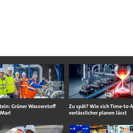
tein: Grüner Wasserstoff
Zu spät? Wie sich Time-to-
 Marl
verlässlicher planen lässt