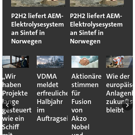
P2H2 liefert AEM-
P2H2 liefert AEM-
Elektrolysesystem
Elektrolysesystem
an Sintef in
an Sintef in
Norwegen
Norwegen
„Wir
VDMA
Aktionäre
Wie der
haben
meldet
stimmen
europäis
Projekte
erfreuliches
für
Anlagen
lange
Halbjahr
Fusion
zukunfts
gesteuert
im
von
bleibt
wie ein
Auftragseingang
Akzo
Schiff
Nobel