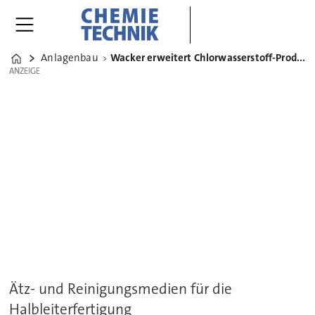
Anlagenbau
Wacker erweitert Chlorwasserstoff-Produktion in Burghausen
Home
ANZEIGE
ANZEIGE
Ätz- und Reinigungsmedien für die
Halbleiterfertigung