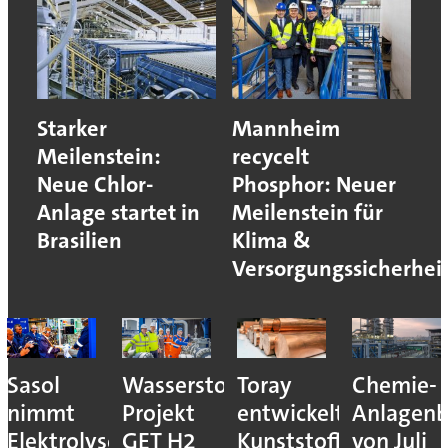
Starker
Mannheim
Meilenstein:
recycelt
Neue Chlor-
Phosphor: Neuer
Anlage startet in
Meilenstein für
Brasilien
Klima &
Versorgungssicherhei
Sasol
Wasserstoff-
Toray
Chemie-
nimmt
Projekt
entwickelt
Anlagenb
Elektrolyseur
GET H2
Kunststoff-
von Juli