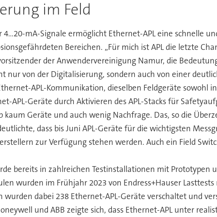
ierung im Feld
 4...20-mA-Signale ermöglicht Ethernet-APL eine schnelle u
onsgefährdeten Bereichen. „Für mich ist APL die letzte Chance
ndsvorsitzender der Anwendervereinigung Namur, die Bedeutun
t nur von der Digitalisierung, sondern auch von einer deut
Ethernet-APL-Kommunikation, dieselben Feldgeräte sowohl in
rnet-APL-Geräte durch Aktivieren des APL-Stacks für Safetyau
b kaum Geräte und auch wenig Nachfrage. Das, so die Überze
deutlichte, dass bis Juni APL-Geräte für die wichtigsten Mess
rstellern zur Verfügung stehen werden. Auch ein Field Switch
urde bereits in zahlreichen Testinstallationen mit Prototypen 
chulen wurden im Frühjahr 2023 von Endress+Hauser Lasttests
wurden dabei 238 Ethernet-APL-Geräte verschaltet und vers
oneywell und ABB zeigte sich, dass Ethernet-APL unter reali