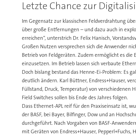
Letzte Chance zur Digitalis
Im Gegensatz zur klassischen Feldverdrahtung über
über große Entfernungen – und dazu auch in explosi
erreichen“, unterstrich Dr. Felix Hanisch, Vorsta
Großen Nutzen versprechen sich die Anwender nich
Betrieb von Feldgeräten. Zudem ermöglicht es die 
einzusetzen. Im Betrieb lassen sich verbaute Ethe
Doch bislang bestand das Henne-Ei-Problem: Es ga
deutlich ändern. Karl Büttner, Endress+Hauser, ver
Füllstand, Druck, Temperatur) von verschiedenen He
Field Switches sollen bis Ende des Jahres folgen.
Dass Ethernet-APL reif für den Praxiseinsatz ist, w
der BASF, bei Bayer, Bilfinger, Dow und an Hochs
durchgeführt. Nach Vorgaben von BASF-Anwendern 
mit Geräten von Endress+Hauser, Pepperl+Fuchs, H