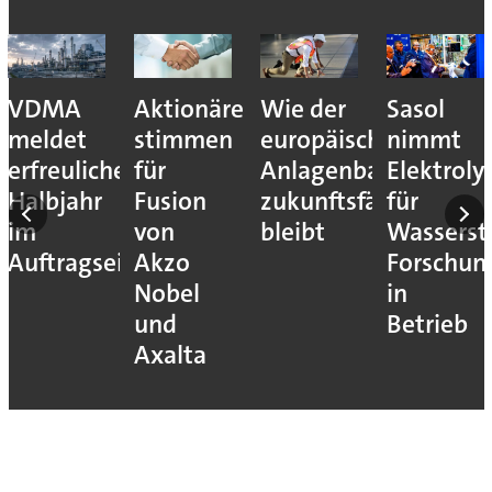
VDMA
Aktionäre
Wie der
Sasol
meldet
stimmen
europäische
nimmt
erfreuliches
für
Anlagenbau
Elektroly
Halbjahr
Fusion
zukunftsfähig
für
im
von
bleibt
Wassersto
Auftragseingang
Akzo
Forschun
Nobel
in
und
Betrieb
Axalta