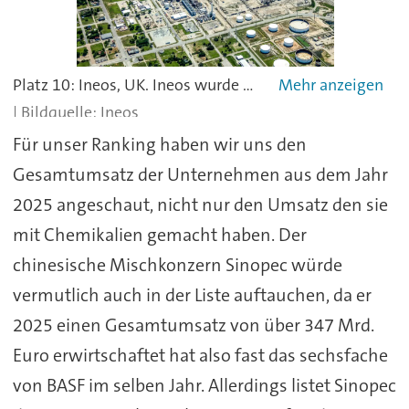
Platz 10: Ineos, UK. Ineos wurde 1998 gegründet, um das ehemalige BP-Gelände in Antwerpen zu erwerben. Innerhalb von zehn Jahren – bis 2008 – kaufte Ineos noch fast 20 weitere Unternehmen inklusive deren Standorten auf. Der Hauptsitz des Unternehmens ist in London. Im vergangenen Jahr fuhr das Unternehmen einen Umsatz von umgerechnet 14,3 Mrd. Euro ein.
Ineos
Für unser Ranking haben wir uns den
Gesamtumsatz der Unternehmen aus dem Jahr
2025 angeschaut, nicht nur den Umsatz den sie
mit Chemikalien gemacht haben. Der
chinesische Mischkonzern Sinopec würde
vermutlich auch in der Liste auftauchen, da er
2025 einen Gesamtumsatz von über 347 Mrd.
Euro erwirtschaftet hat also fast das sechsfache
von BASF im selben Jahr. Allerdings listet Sinopec