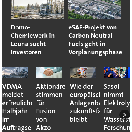
Domo-
eSAF-Projekt von
Chemiewerk in
Carbon Neutral
Leuna sucht
Fuels geht in
Investoren
Vorplanungsphase
VDMA
Aktionäre
Wie der
Sasol
meldet
stimmen
europäische
nimmt
erfreuliches
für
Anlagenbau
Elektroly
Halbjahr
Fusion
zukunftsfähig
für
im
von
bleibt
Wassersto
Auftragseingang
Akzo
Forschun