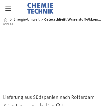
Energie-Umwelt
Getec schließt Wasserstoff-Abkommen mit Cepsa
Home
ANZEIGE
ANZEIGE
Lieferung aus Südspanien nach Rotterdam